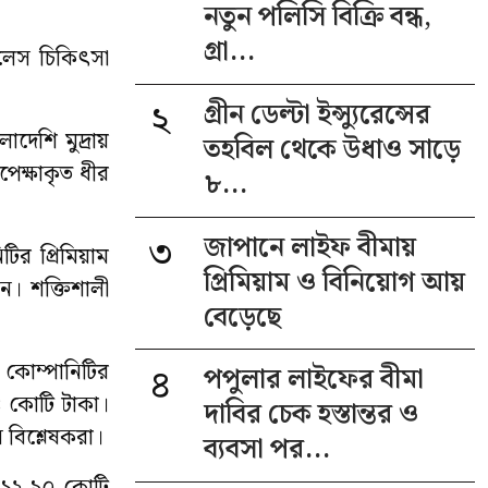
নতুন পলিসি বিক্রি বন্ধ,
গ্রা...
াশলেস চিকিৎসা
২
গ্রীন ডেল্টা ইন্স্যুরেন্সের
দেশি মুদ্রায়
তহবিল থেকে উধাও সাড়ে
পেক্ষাকৃত ধীর
৮...
৩
জাপানে লাইফ বীমায়
ির প্রিমিয়াম
প্রিমিয়াম ও বিনিয়োগ আয়
ন। শক্তিশালী
বেড়েছে
ে কোম্পানিটির
৪
পপুলার লাইফের বীমা
৪ কোটি টাকা।
দাবির চেক হস্তান্তর ও
 বিশ্লেষকরা।
ব্যবসা পর...