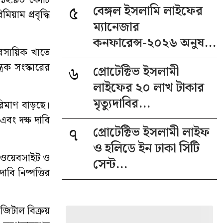
,৬১২.৯০ কোটি
৫
বেঙ্গল ইসলামি লাইফের
য়াম প্রবৃদ্ধি
ম্যানেজার
কনফারেন্স-২০২৬ অনুষ...
যবসায়িক খাতে
ত্রক সংস্কারের
৬
প্রোটেক্টিভ ইসলামী
লাইফের ২০ লাখ টাকার
মৃত্যুদাবির...
পরিমাণ বাড়ছে।
এবং দক্ষ দাবি
৭
প্রোটেক্টিভ ইসলামী লাইফ
ও হলিডে ইন ঢাকা সিটি
, ওয়েবসাইট ও
সেন্ট...
বি নিষ্পত্তির
ডিজিটাল বিক্রয়