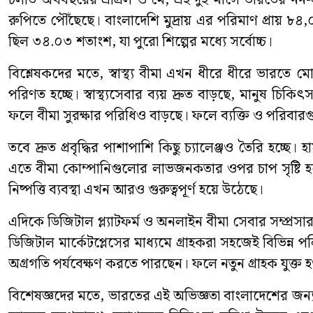
চলতি অর্থবছরের এপ্রিল ও মে, এই দুই মাসে ভারতের ন
রুপিতে পৌঁছেছে। বাংলাদেশি মুদ্রায় এর পরিমাণ প্রায় ৮৪,০৫
ছিল ৩৪.০৩ শতাংশ, যা পুরো শিল্পের মধ্যে সর্বোচ্চ।
বিশ্লেষকদের মতে, স্বাস্থ্য বীমা এখন ধীরে ধীরে ভারত
পরিণত হচ্ছে। স্বাস্থ্যসেবার ব্যয় দ্রুত বাড়ছে, মানুষ চিকিৎ
ফলে বীমা সুরক্ষার পরিধিও বাড়ছে। ফলে ব্যক্তি ও পরিবারগু
তবে দ্রুত প্রবৃদ্ধির পাশাপাশি কিছু চ্যালেঞ্জও তৈরি হচ্
এতে বীমা কোম্পানিগুলোর লাভজনকতার ওপর চাপ সৃষ্টি হতে পা
নিষ্পত্তি ব্যবস্থা এখন আরও গুরুত্বপূর্ণ হয়ে উঠেছে।
এদিকে ডিজিটাল প্ল্যাটফর্ম ও অনলাইন বীমা সেবার সম্প্
ডিজিটাল মার্কেটপ্লেসের মাধ্যমে গ্রাহকরা সহজেই বিভিন্ন 
অগ্রগতি পর্যবেক্ষণ করতে পারছেন। ফলে নতুন গ্রাহক যুক্
বিশেষজ্ঞদের মতে, ভারতের এই অভিজ্ঞতা বাংলাদেশের জন্যও গুরু