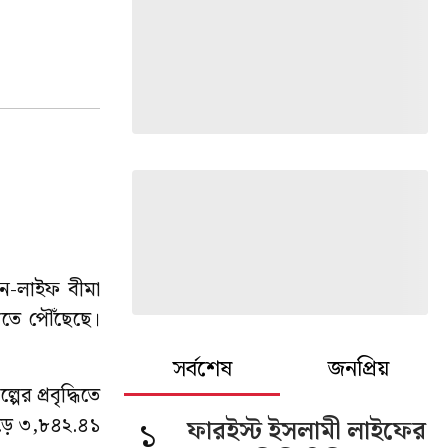
নন-লাইফ বীমা
তে পৌঁছেছে।
সর্বশেষ
জনপ্রিয়
ের প্রবৃদ্ধিতে
েড়ে ৩,৮৪২.৪১
১
ফারইস্ট ইসলামী লাইফের