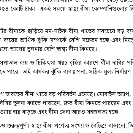
ন-লাইফ বীমা খাতের মোট প্রিমিয়াম ৬.৭৫ শতাংশ বেড়ে ৫৯
৪ কোটি টাকা। একই সময়ে স্বাস্থ্য বীমা কোম্পানিগুলোর প্রিমি
ে মোটর বীমাকে ছাড়িয়ে নন-লাইফ বীমা খাতের সবচেয়ে বড় ব্
সা ব্যয়ের আর্থিক ঝুঁকি সম্পর্কে বেশি সচেতন হচ্ছে এবং নিয়ন্
লো আগের তুলনায় বেশি স্বাস্থ্য বীমা কিনছে।
ছে। হাসপাতাল ব্যয় ও চিকিৎসা খরচ বৃদ্ধির কারণে বীমা দাবির 
রে। তাই কার্যকর ঝুঁকি ব্যবস্থাপনা, সঠিক মূল্য নির্ধারণ 
রসারণ ভারতের বীমা খাতে বড় পরিবর্তন এনেছে। মোবাইল অ্যাপ
পলিসির তুলনা করতে পারছেন, দ্রুত বীমা কিনতে পারছেন এবং দা
ত হওয়ার হার বাড়ছে এবং বীমা সেবা আরও সহজলভ্য হচ্ছে।
ত্বপূর্ণ। স্বাস্থ্য বীমা পণ্যের সংখ্যা ও বৈচিত্র্য বাড়ানো, 