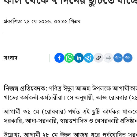
কাল থেকে ৭ দিনের ছুটিতে যাচ্
প্রকাশিত:
২৪ মে ২০২৬, ০৫:৫১ পিএম
সংবাদ
অ+
অ-
নিজস্ব প্রতিবেদক:
পবিত্র ঈদুল আজহা উপলক্ষে আগামীকাল 
খাতের কর্মকর্তা-কর্মচারীরা। সে অনুযায়ী, আজ রোববার (২
আগামী ৩১ মে (রোববার) পর্যন্ত এই ছুটি কার্যকর থাকবে।
সরকারি, আধা-সরকারি, স্বায়ত্তশাসিত ও বেসরকারি প্রতিষ্
উল্লেখ্য, আগামী ২৮ মে ঈদুল আজহা ধরে পূর্বঘোষিত সরকার