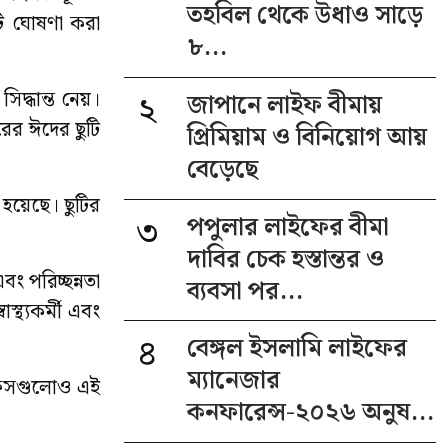
তহবিল থেকে উধাও সাড়ে
টি ঘোষণা করা
৮...
২
দ্ধান্ত নেয়।
জাপানে লাইফ বীমায়
রের ঈদের ছুটি
প্রিমিয়াম ও বিনিয়োগ আয়
বেড়েছে
হয়েছে। ছুটির
৩
পপুলার লাইফের বীমা
দাবির চেক হস্তান্তর ও
বং পরিচ্ছন্নতা
ব্যবসা পর...
্থ্যকর্মী এবং
৪
বেঙ্গল ইসলামি লাইফের
ম্যানেজার
অফিসগুলোও এই
কনফারেন্স-২০২৬ অনুষ...