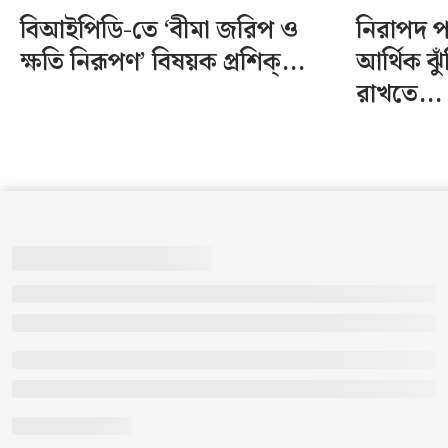
বিআইপিডি-তে ‘বীমা জরিপ ও
নিরাপদ 
ক্ষতি নিরূপণ’ বিষয়ক প্রশিক্...
আর্থিক ঝু
রাখতে...