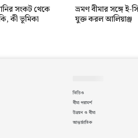
পানির সংকট থেকে
ভ্রমণ বীমার সঙ্গে ই-স
ঁকি, কী ভূমিকা
যুক্ত করল আলিয়াঞ্জ
ভিডিও
বীমা পরামর্শ
উন্নয়ন ও বীমা
আন্তর্জাতিক