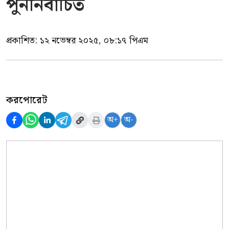
পুনর্নির্বাচিত
প্রকাশিত:
১২ নভেম্বর ২০২৫, ০৮:১৭ পিএম
করপোরেট
অ+
অ-