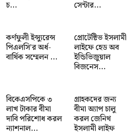
চ...
সেন্টার...
কর্ণফুলী ইন্স্যুরেন্স
প্রোটেক্টিভ ইসলামী
পিএলসি’র অর্ধ-
লাইফে হেড অব
বার্ষিক সম্মেলন ...
ইন্ডিভিজুয়াল
বিজনেস...
বিকেএসপিকে ৩
গ্রাহকদের জন্য
লাখ টাকার বীমা
বীমা অ্যাপ চালু
দাবি পরিশোধ করল
করল জেনিথ
ন্যাশনাল...
ইসলামী লাইফ