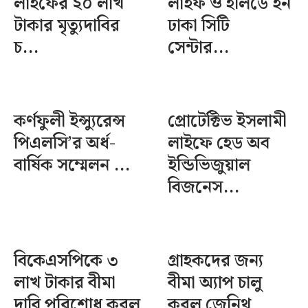
লাইফের ২০ লাখ
লাইফ ও হলিডে ইন
টাকার মৃত্যুদাবির
ঢাকা সিটি
চ...
সেন্টার...
কর্ণফুলী ইন্স্যুরেন্স
প্রোটেক্টিভ ইসলামী
পিএলসি’র অর্ধ-
লাইফে হেড অব
বার্ষিক সম্মেলন ...
ইন্ডিভিজুয়াল
বিজনেস...
বিকেএসপিকে ৩
গ্রাহকদের জন্য
লাখ টাকার বীমা
বীমা অ্যাপ চালু
দাবি পরিশোধ করল
করল জেনিথ