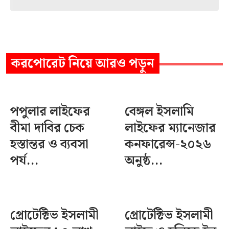
করপোরেট
নিয়ে আরও পড়ুন
পপুলার লাইফের
বেঙ্গল ইসলামি
বীমা দাবির চেক
লাইফের ম্যানেজার
হস্তান্তর ও ব্যবসা
কনফারেন্স-২০২৬
পর্য...
অনুষ্ঠ...
প্রোটেক্টিভ ইসলামী
প্রোটেক্টিভ ইসলামী