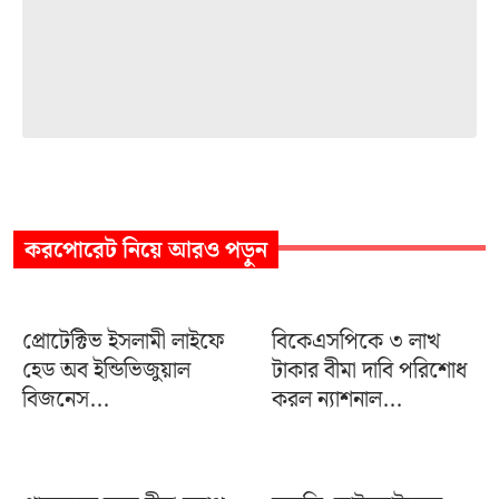
করপোরেট
নিয়ে আরও পড়ুন
প্রোটেক্টিভ ইসলামী লাইফে
বিকেএসপিকে ৩ লাখ
হেড অব ইন্ডিভিজুয়াল
টাকার বীমা দাবি পরিশোধ
বিজনেস...
করল ন্যাশনাল...