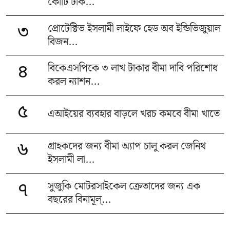
কোটি টাক...
প্রোটেক্টিভ ইসলামী লাইফে হেড অব ইন্ডিভিজুয়াল
৩
বিজন...
বিকেএসপিকে ৩ লাখ টাকার বীমা দাবি পরিশোধ
৪
করল ন্যাশন...
৫
এআইয়ের ব্যবহার বাড়লে খরচ কমবে বীমা খাতে
গ্রাহকদের জন্য বীমা অ্যাপ চালু করল জেনিথ
৬
ইসলামী লা...
সুজুকি মোটরসাইকেল ক্রেতাদের জন্য এক
৭
বছরের বিনামূল্...