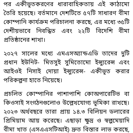
পর একীভূতকরণের ধারাবাহিকতায় এই কাঠামো
তৈরি হয়েছে। বর্তমানে দেশটিতে ৫৭টি সাধারণ বীমা
কোম্পানি কার্যক্রম পরিচালনা করছে, এর মধ্যে ৩৫টি
দেশীয়ভাবে নিবন্ধিত এবং ২২টি বিদেশি বীমা
প্রতিষ্ঠানের শাখা।
২০২৭ সালের মধ্যে এমএসঅ্যান্ডএডি তাদের দুটি
প্রধান ইউনিট- মিতসুই সুমিতোমো ইন্স্যুরেন্স এবং
আইওই নিসাই দোয়া ইন্স্যুরেন্স- একীভূত করার
পরিকল্পনা হাতে নিয়েছে।
প্রচলিত কোম্পানির পাশাপাশি কোঅপারেটিভ বা
কিওসাই সংগঠনগুলোও উল্লেখযোগ্য ভূমিকা রাখছে।
২০২৩ অর্থবছরে তারা প্রায় ১৪.৩ বিলিয়ন ডলারের
প্রিমিয়াম আয় করেছে। এছাড়া ক্ষুদ্র ও স্বল্পমেয়াদি
বীমা খাত (এসএএসটিআই) দ্রুত বিস্তার লাভ করছে,