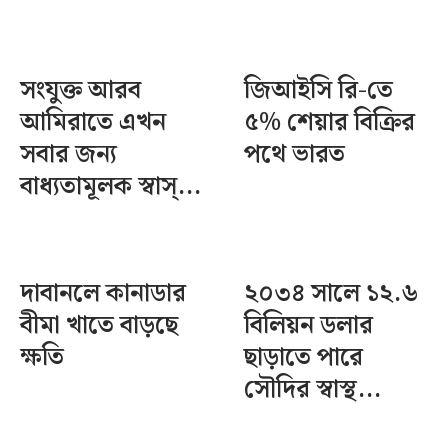
সংযুক্ত আরব
জিআইসি রি-তে
আমিরাতে এখন
৫% শেয়ার বিক্রির
সবার জন্য
পথে ভারত
বাধ্যতামূলক স্বাস্...
দাবানলে কানাডার
২০৩৪ সালে ১২.৬
বীমা খাতে বাড়ছে
বিলিয়ন ডলার
ক্ষতি
ছাড়াতে পারে
সৌদির স্বাস্থ...