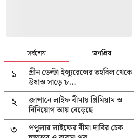
সর্বশেষ
জনপ্রিয়
১
গ্রীন ডেল্টা ইন্স্যুরেন্সের তহবিল থেকে
উধাও সাড়ে ৮...
২
জাপানে লাইফ বীমায় প্রিমিয়াম ও
বিনিয়োগ আয় বেড়েছে
৩
পপুলার লাইফের বীমা দাবির চেক
হস্তান্তর ও ব্যবসা পর...