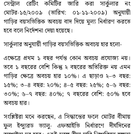
সেন্ট্রাল রেটিং কমিটির জারি করা সার্কুলার নং
মোটর-১৫/২০০৯ (তারিখ: ০১-১১-২০০৯) অনুযায়ী
গাড়ির বয়সভিত্তিক অবচয় বাদ দিয়ে মূল্য নির্ধারণ করতে
হবে বলে নির্দেশনা দেয়া হয়েছে।
সার্কুলার অনুযায়ী গাড়ির বয়সভিত্তিক অবচয় হার হলো-
এক্ষেত্রে প্রথম ১ বছর পর্যন্ত কোন অবচয় প্রযোজ্য নয়।
তবে ১ বছরের বেশি কিন্তু ২ বছরের অতিরিক্ত নয় এমন
গাড়ির ক্ষেত্রে অবচয় হার ১০%। এ ছাড়াও ২–৩ বছর:
১৫%; ৩–৪ বছর: ২০%; ৪–৫ বছর: ২৫%; ৫–৬ বছর:
৩০%; ৬–৭ বছর: ৪০%; ৭ বছরের বেশি: ৫০% হবে
অবচয় হার।
সংশ্লিষ্টরা মনে করছেন, এ সিদ্ধান্তের ফলে মোটর বীমায়
ফুল ইন্স্যুরড ভ্যালু- এফআইভি নির্ধারণে দীর্ঘদিনের