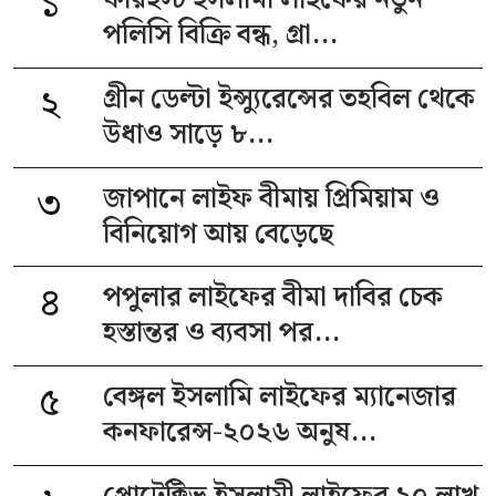
১
ফারইস্ট ইসলামী লাইফের নতুন
পলিসি বিক্রি বন্ধ, গ্রা...
২
গ্রীন ডেল্টা ইন্স্যুরেন্সের তহবিল থেকে
উধাও সাড়ে ৮...
৩
জাপানে লাইফ বীমায় প্রিমিয়াম ও
বিনিয়োগ আয় বেড়েছে
৪
পপুলার লাইফের বীমা দাবির চেক
হস্তান্তর ও ব্যবসা পর...
৫
বেঙ্গল ইসলামি লাইফের ম্যানেজার
কনফারেন্স-২০২৬ অনুষ...