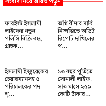
সংবাদ
নিয়ে আরও পড়ুন
ফারইস্ট ইসলামী
অগ্নি বীমার দাবি
লাইফের নতুন
নিষ্পত্তিতে অডিট
পলিসি বিক্রি বন্ধ,
রিপোর্ট দাখিলের
গ্রাহক...
প...
ইসলামী ইন্স্যুরেন্সের
১৩ বছর পূর্তিতে
চেয়ারম্যানসহ ৫
সোনালী লাইফ,
পরিচালকের পদ
সাত মাসে ২৫৯
শূ...
কোটি টাকার...