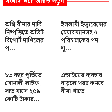
সংবাদ
নিয়ে আরও পড়ুন
অগ্নি বীমার দাবি
ইসলামী ইন্স্যুরেন্সের
নিষ্পত্তিতে অডিট
চেয়ারম্যানসহ ৫
রিপোর্ট দাখিলের
পরিচালকের পদ
প...
শূ...
১৩ বছর পূর্তিতে
এআইয়ের ব্যবহার
সোনালী লাইফ,
বাড়লে খরচ কমবে
সাত মাসে ২৫৯
বীমা খাতে
কোটি টাকার...