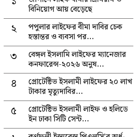
১
বিনিয়োগ আয় বেড়েছে
২
পপুলার লাইফের বীমা দাবির চেক
হস্তান্তর ও ব্যবসা পর...
৩
বেঙ্গল ইসলামি লাইফের ম্যানেজার
কনফারেন্স-২০২৬ অনুষ...
৪
প্রোটেক্টিভ ইসলামী লাইফের ২০ লাখ
টাকার মৃত্যুদাবির...
৫
প্রোটেক্টিভ ইসলামী লাইফ ও হলিডে
ইন ঢাকা সিটি সেন্ট...
কর্ণফুলী ইন্স্যুরেন্স পিএলসি’র অর্ধ-