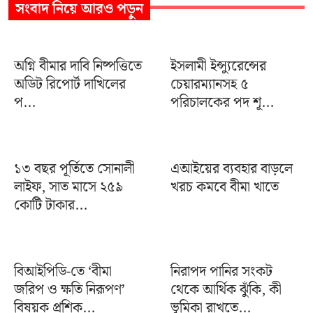
সংবাদ
নিয়ে আরও পড়ুন
অগ্নি বীমার দাবি নিষ্পত্তিতে
ইসলামী ইন্স্যুরেন্সের
অডিট রিপোর্ট দাখিলের
চেয়ারম্যানসহ ৫
প...
পরিচালকের পদ শূ...
১৩ বছর পূর্তিতে সোনালী
এআইয়ের ব্যবহার বাড়লে
লাইফ, সাত মাসে ২৫৯
খরচ কমবে বীমা খাতে
কোটি টাকার...
বিআইপিডি-তে ‘বীমা
নিরাপদ পানির সংকট
জরিপ ও ক্ষতি নিরূপণ’
থেকে আর্থিক ঝুঁকি, কী
বিষয়ক প্রশিক্...
ভূমিকা রাখতে...