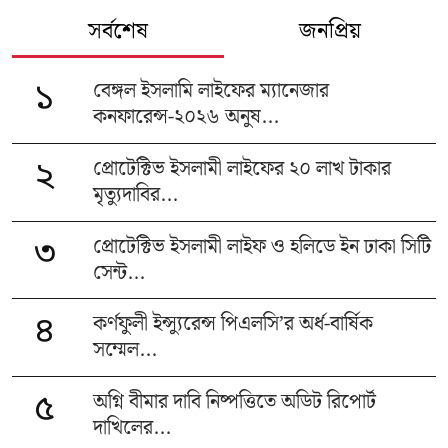
সর্বশেষ
জনপ্রিয়
বেঙ্গল ইসলামি লাইফের ম্যানেজার
১
কনফারেন্স-২০২৬ অনুষ...
প্রোটেক্টিভ ইসলামী লাইফের ২০ লাখ টাকার
২
মৃত্যুদাবির...
প্রোটেক্টিভ ইসলামী লাইফ ও হলিডে ইন ঢাকা সিটি
৩
সেন্ট...
কর্ণফুলী ইন্স্যুরেন্স পিএলসি’র অর্ধ-বার্ষিক
৪
সম্মেল...
অগ্নি বীমার দাবি নিষ্পত্তিতে অডিট রিপোর্ট
৫
দাখিলের...