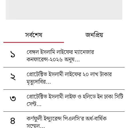
সর্বশেষ
জনপ্রিয়
বেঙ্গল ইসলামি লাইফের ম্যানেজার
১
কনফারেন্স-২০২৬ অনুষ...
প্রোটেক্টিভ ইসলামী লাইফের ২০ লাখ টাকার
২
মৃত্যুদাবির...
প্রোটেক্টিভ ইসলামী লাইফ ও হলিডে ইন ঢাকা সিটি
৩
সেন্ট...
কর্ণফুলী ইন্স্যুরেন্স পিএলসি’র অর্ধ-বার্ষিক
৪
সম্মেল...