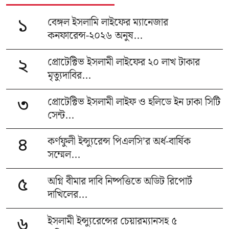
বেঙ্গল ইসলামি লাইফের ম্যানেজার
১
কনফারেন্স-২০২৬ অনুষ...
প্রোটেক্টিভ ইসলামী লাইফের ২০ লাখ টাকার
২
মৃত্যুদাবির...
প্রোটেক্টিভ ইসলামী লাইফ ও হলিডে ইন ঢাকা সিটি
৩
সেন্ট...
কর্ণফুলী ইন্স্যুরেন্স পিএলসি’র অর্ধ-বার্ষিক
৪
সম্মেল...
অগ্নি বীমার দাবি নিষ্পত্তিতে অডিট রিপোর্ট
৫
দাখিলের...
ইসলামী ইন্স্যুরেন্সের চেয়ারম্যানসহ ৫
৬