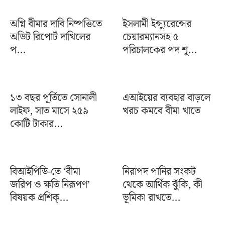
অগ্নি বীমার দাবি নিষ্পত্তিতে
ইসলামী ইন্স্যুরেন্সের
অডিট রিপোর্ট দাখিলের
চেয়ারম্যানসহ ৫
প...
পরিচালকের পদ শূ...
১৩ বছর পূর্তিতে সোনালী
এআইয়ের ব্যবহার বাড়লে
লাইফ, সাত মাসে ২৫৯
খরচ কমবে বীমা খাতে
কোটি টাকার...
বিআইপিডি-তে ‘বীমা
নিরাপদ পানির সংকট
জরিপ ও ক্ষতি নিরূপণ’
থেকে আর্থিক ঝুঁকি, কী
বিষয়ক প্রশিক্...
ভূমিকা রাখতে...