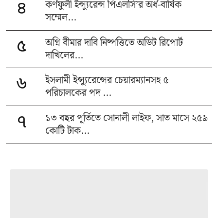
কর্ণফুলী ইন্স্যুরেন্স পিএলসি’র অর্ধ-বার্ষিক
৪
সম্মেল...
অগ্নি বীমার দাবি নিষ্পত্তিতে অডিট রিপোর্ট
৫
দাখিলের...
ইসলামী ইন্স্যুরেন্সের চেয়ারম্যানসহ ৫
৬
পরিচালকের পদ ...
১৩ বছর পূর্তিতে সোনালী লাইফ, সাত মাসে ২৫৯
৭
কোটি টাক...