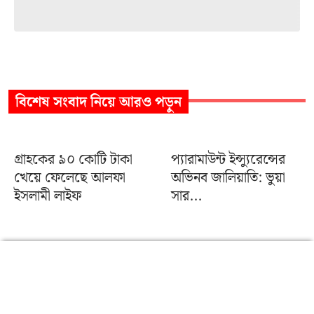
বিশেষ সংবাদ
নিয়ে আরও পড়ুন
গ্রাহকের ৯০ কোটি টাকা
প্যারামাউন্ট ইন্স্যুরেন্সের
খেয়ে ফেলেছে আলফা
অভিনব জালিয়াতি: ভুয়া
ইসলামী লাইফ
সার...
অনিয়ম-দুর্নীতি সবই
৩৬ বছরেও ৮০
করেছেন আইডিআরএ
মতিঝিলের জমির
সদস্য আবু বকর সিদ্...
মালিকানা পায়নি জেবিসি