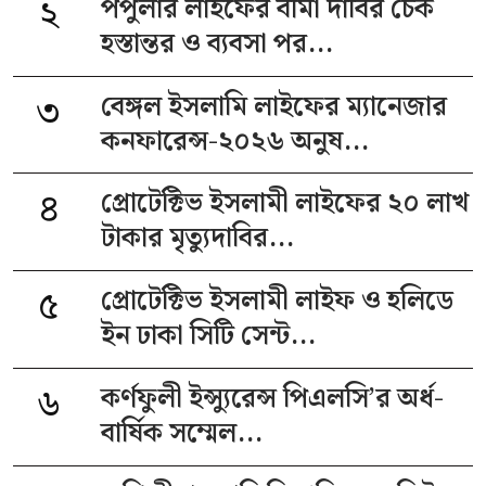
২
পপুলার লাইফের বীমা দাবির চেক
হস্তান্তর ও ব্যবসা পর...
৩
বেঙ্গল ইসলামি লাইফের ম্যানেজার
কনফারেন্স-২০২৬ অনুষ...
৪
প্রোটেক্টিভ ইসলামী লাইফের ২০ লাখ
টাকার মৃত্যুদাবির...
৫
প্রোটেক্টিভ ইসলামী লাইফ ও হলিডে
ইন ঢাকা সিটি সেন্ট...
৬
কর্ণফুলী ইন্স্যুরেন্স পিএলসি’র অর্ধ-
বার্ষিক সম্মেল...