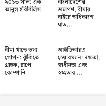
২০১৩ সাল: এক
বাংলাদেশের
আনুস হরিবিলিস
জলপথ, বীমার
বাইরে অধিকাংশ
যাত...
বীমা খাতে তথ্য
আইডিআরএ
গোপন: ঝুঁকিতে
চেয়ারম্যান: দক্ষতা,
গ্রাহক, চাপে
স্বাধীনতা এবং
কোম্পানি
স্বচ্ছতার ...