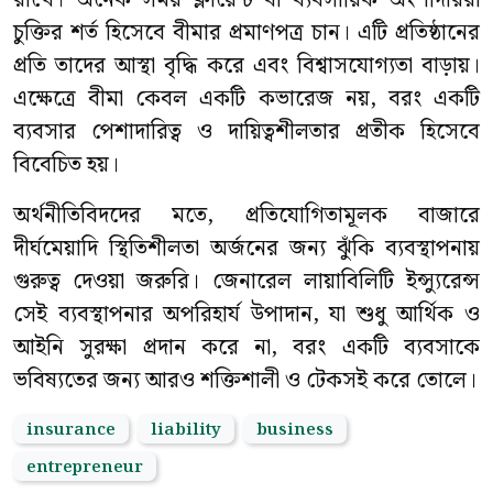
রাখে। অনেক সময় ক্লায়েন্ট বা ব্যবসায়িক অংশীদাররা
চুক্তির শর্ত হিসেবে বীমার প্রমাণপত্র চান। এটি প্রতিষ্ঠানের
প্রতি তাদের আস্থা বৃদ্ধি করে এবং বিশ্বাসযোগ্যতা বাড়ায়।
এক্ষেত্রে বীমা কেবল একটি কভারেজ নয়, বরং একটি
ব্যবসার পেশাদারিত্ব ও দায়িত্বশীলতার প্রতীক হিসেবে
বিবেচিত হয়।
অর্থনীতিবিদদের মতে, প্রতিযোগিতামূলক বাজারে
দীর্ঘমেয়াদি স্থিতিশীলতা অর্জনের জন্য ঝুঁকি ব্যবস্থাপনায়
গুরুত্ব দেওয়া জরুরি। জেনারেল লায়াবিলিটি ইন্স্যুরেন্স
সেই ব্যবস্থাপনার অপরিহার্য উপাদান, যা শুধু আর্থিক ও
আইনি সুরক্ষা প্রদান করে না, বরং একটি ব্যবসাকে
ভবিষ্যতের জন্য আরও শক্তিশালী ও টেকসই করে তোলে।
insurance
liability
business
entrepreneur