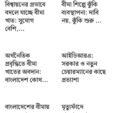
বিশ্বায়নের প্রভাবে
বীমা শিল্পে ঝুঁকি
বদলে যাচ্ছে বীমা
ব্যবস্থাপনা: দাবি
খাত: সুযোগ
নয়, ঝুঁকি শুরু ...
বেশি,...
অর্থনৈতিক
আইডিআরএ:
প্রবৃদ্ধিতে বীমা
সরকার ও নতুন
খাতের অবদান:
চেয়ারম্যানের কাছে
বাংলাদেশ কোথ...
প্রত্যাশা
বাংলাদেশের বীমায়
মৃত্যুফাঁদে