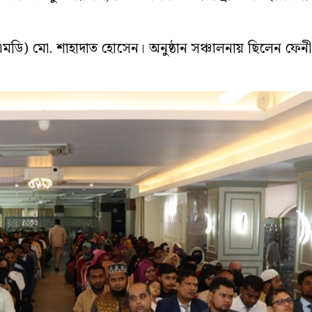
(ডিএমডি) মো. শাহাদাত হোসেন। অনুষ্ঠান সঞ্চালনায় ছিলেন ফ