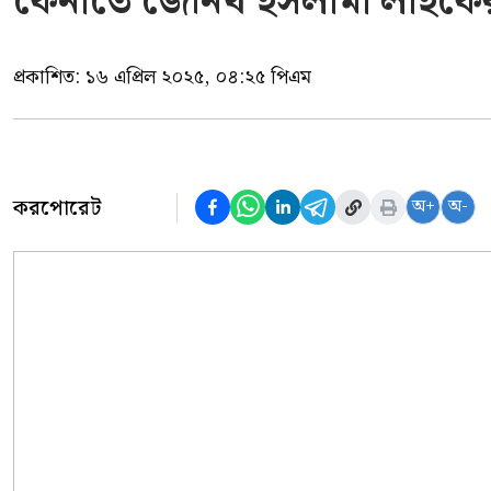
ফেনীতে জেনিথ ইসলামী লাইফে
প্রকাশিত:
১৬ এপ্রিল ২০২৫, ০৪:২৫ পিএম
করপোরেট
অ+
অ-