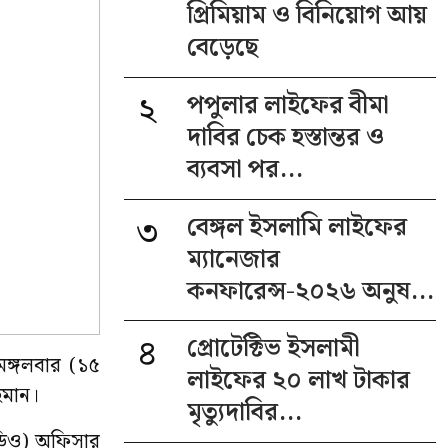
প্রিমিয়াম ও বিনিয়োগ আয়
বেড়েছে
২
পপুলার লাইফের বীমা
দাবির চেক হস্তান্তর ও
ব্যবসা পর...
৩
বেঙ্গল ইসলামি লাইফের
ম্যানেজার
কনফারেন্স-২০২৬ অনুষ...
৪
প্রোটেক্টিভ ইসলামী
মঙ্গলবার (১৫
লাইফের ২০ লাখ টাকার
রহমান।
মৃত্যুদাবির...
এসডিও) অফিসার