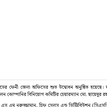
টেডের ফেনী জেলা অফিসের শুভ উদ্বোধন অনুষ্ঠিত হয়েছে। 
 ছিলেন কোম্পানির বিনিয়োগ কমিটির চেয়ারম্যান মো. ছায়েদুর 
র্তা এস এম নুরুজ্জামান, চিফ সেলস এন্ড ডিস্ট্রিবিউশন (সি