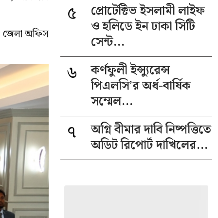
৫
প্রোটেক্টিভ ইসলামী লাইফ
ও হলিডে ইন ঢাকা সিটি
েনী জেলা অফিস
সেন্ট...
৬
কর্ণফুলী ইন্স্যুরেন্স
পিএলসি’র অর্ধ-বার্ষিক
সম্মেল...
৭
অগ্নি বীমার দাবি নিষ্পত্তিতে
অডিট রিপোর্ট দাখিলের...