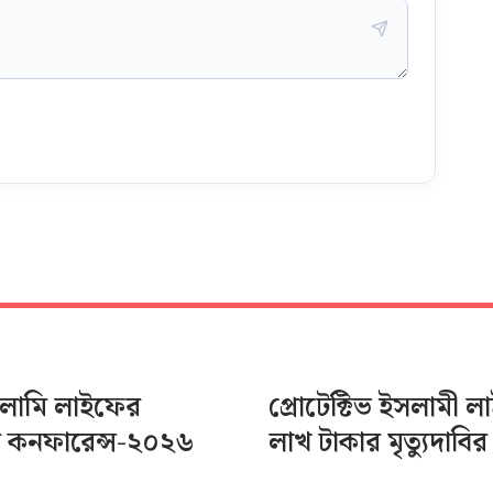
সলামি লাইফের
প্রোটেক্টিভ ইসলামী 
র কনফারেন্স-২০২৬
লাখ টাকার মৃত্যুদাবির 