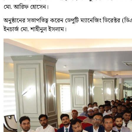
মো. আরিফ হোসেন।
অনুষ্ঠানের সভাপতিত্ব করেন ডেপুটি ম্যানেজিং ডিরেক্টর 
ইনচার্জ মো. শাহীনুল ইসলাম।