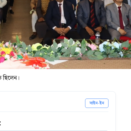
িত ছিলেন।
সাইন-ইন
: