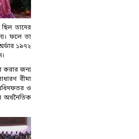
নি ছিল তাদের
্য। ফলে তা
 অর্ডার ১৯৭২
ন।
রণ করার জন্য
াধারণ বীমা
 অধিদফতর ও
র অর্থনৈতিক