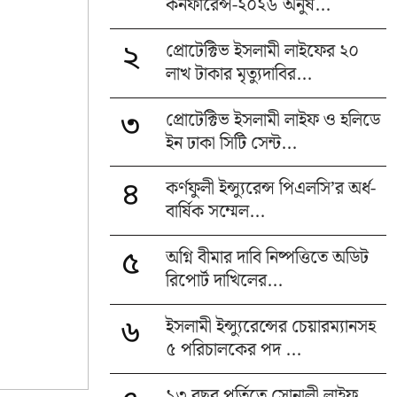
কনফারেন্স-২০২৬ অনুষ...
প্রোটেক্টিভ ইসলামী লাইফের ২০
২
লাখ টাকার মৃত্যুদাবির...
প্রোটেক্টিভ ইসলামী লাইফ ও হলিডে
৩
ইন ঢাকা সিটি সেন্ট...
কর্ণফুলী ইন্স্যুরেন্স পিএলসি’র অর্ধ-
৪
বার্ষিক সম্মেল...
অগ্নি বীমার দাবি নিষ্পত্তিতে অডিট
৫
রিপোর্ট দাখিলের...
ইসলামী ইন্স্যুরেন্সের চেয়ারম্যানসহ
৬
৫ পরিচালকের পদ ...
১৩ বছর পূর্তিতে সোনালী লাইফ,