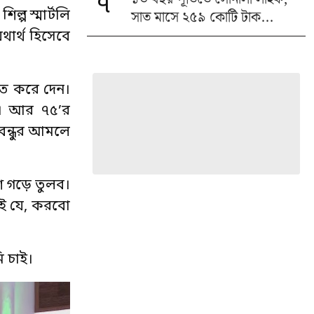
৭
সাত মাসে ২৫৯ কোটি টাক...
ল্প স্মার্টলি
ার্থ হিসেবে
যহত করে দেন।
ন। আর ৭৫’র
বন্ধুর আমলে
শ গড়ে তুলব।
্থই যে, করবো
ি চাই।