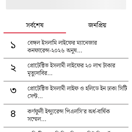
সর্বশেষ
জনপ্রিয়
বেঙ্গল ইসলামি লাইফের ম্যানেজার
১
কনফারেন্স-২০২৬ অনুষ...
প্রোটেক্টিভ ইসলামী লাইফের ২০ লাখ টাকার
২
মৃত্যুদাবির...
প্রোটেক্টিভ ইসলামী লাইফ ও হলিডে ইন ঢাকা সিটি
৩
সেন্ট...
কর্ণফুলী ইন্স্যুরেন্স পিএলসি’র অর্ধ-বার্ষিক
৪
সম্মেল...