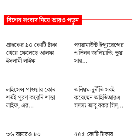
বিশেষ সংবাদ
নিয়ে আরও পড়ুন
গ্রাহকের ৯০ কোটি টাকা
প্যারামাউন্ট ইন্স্যুরেন্সের
খেয়ে ফেলেছে আলফা
অভিনব জালিয়াতি: ভুয়া
ইসলামী লাইফ
সার...
লাইসেন্স পাওয়ার কোন
অনিয়ম-দুর্নীতি সবই
শর্তই পূরণ করেনি শান্তা
করেছেন আইডিআরএ
লাইফ, এর...
সদস্য আবু বকর সিদ্...
৩৬ বছরেও ৮০
৫৫৫ কোটি টাকার