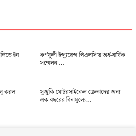
হলিডে ইন
কর্ণফুলী ইন্স্যুরেন্স পিএলসি’র অর্ধ-বার্ষিক
সম্মেলন ...
ালু করল
সুজুকি মোটরসাইকেল ক্রেতাদের জন্য
এক বছরের বিনামূল্যে...