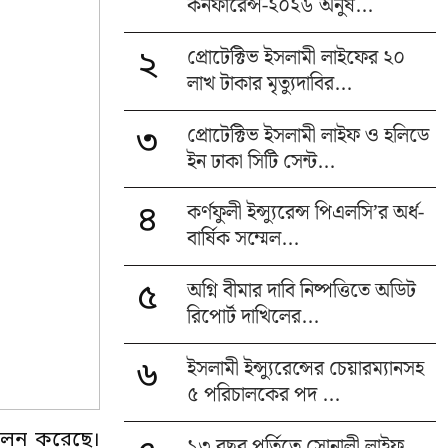
কনফারেন্স-২০২৬ অনুষ...
প্রোটেক্টিভ ইসলামী লাইফের ২০
২
লাখ টাকার মৃত্যুদাবির...
প্রোটেক্টিভ ইসলামী লাইফ ও হলিডে
৩
ইন ঢাকা সিটি সেন্ট...
কর্ণফুলী ইন্স্যুরেন্স পিএলসি’র অর্ধ-
৪
বার্ষিক সম্মেল...
অগ্নি বীমার দাবি নিষ্পত্তিতে অডিট
৫
রিপোর্ট দাখিলের...
ইসলামী ইন্স্যুরেন্সের চেয়ারম্যানসহ
৬
৫ পরিচালকের পদ ...
 পালন করেছে।
১৩ বছর পূর্তিতে সোনালী লাইফ,