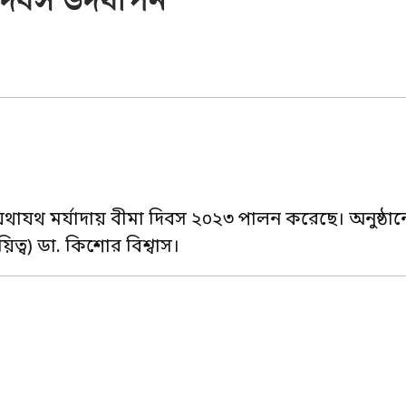
া দিবস উদযাপন
ন্স যথাযথ মর্যাদায় বীমা দিবস ২০২৩ পালন করেছে। অনুষ্ঠানে
য়িত্ব) ডা. কিশোর বিশ্বাস।