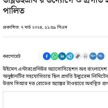
ডব্লিউইএবি’র উদ্যোগে ও প্রগতি ই
পালিত
প্রকাশিত:
৭ মার্চ ২০২৪, ১১:৫৯ পিএম
করপোরেট
অ+
অ-
উইমেন এন্টারপ্রেনিউর অ্যাসোসিয়েশন অব বাংলাদেশ 
অনুষ্ঠানটির সহযোগিতায় ছিল প্রগতি ইন্স্যুরেন্স লিমিটেড
উত্তম সিআর দত্ত রোডের অ্যাঙ্কর টাওয়ারে অবস্থিত প্রগত