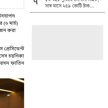
৭
সাত মাসে ২৫৯ কোটি টাক...
 উদযাপন
 (৬ মার্চ)
য়োজন করা
স প্রেসিডেন্ট
িসেস চয়নিকা
পারসন ফাতিন