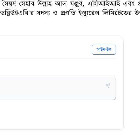
ও সৈয়দ সেহাব উল্লাহ আল মঞ্জুর
,
এসিআইআই এবং প্
লিউইএবি’র সদস্য ও প্রগতি ইন্স্যুরেন্স লিমিটেডের উপ
সাইন-ইন