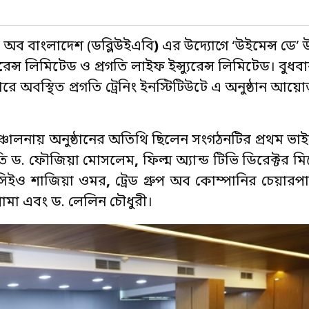
ন অব বাংলাদেশ (ডব্লিউইএবি
)
এর উদ্যোগে ‘উইমেন্স ডে’
ন্স লিমিটেড ও প্রগতি লাইফ ইন্স্যুরেন্স লিমিটেড। বুধবার
ারে অবস্থিত প্রগতি ট্রেনিং ইনস্টিটিউটে এ অনুষ্ঠান আ
্চালনায় অনুষ্ঠানের অতিথি ছিলেন সংগঠনটির
প্রথম ভাই
ি ড. ফৌজিয়া মোসলেম
,
ফিল্ম অ্যান্ড টিভি ডিরেক্টর ম
ও সিইও শাজিয়া ওমর
,
ট্রেড গ্রুপ অব কোম্পানির চেয়ার
শামা এবং ড. লেলিন চৌধুরী।