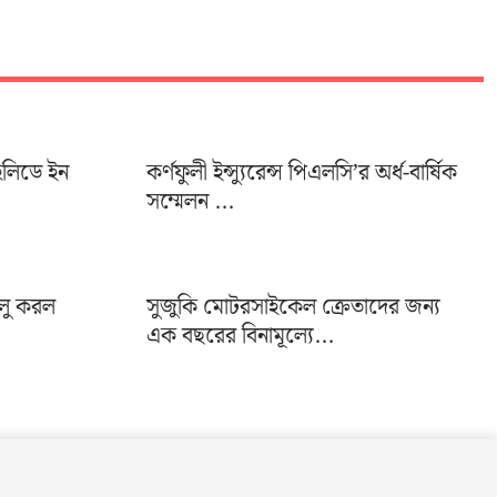
হলিডে ইন
কর্ণফুলী ইন্স্যুরেন্স পিএলসি’র অর্ধ-বার্ষিক
সম্মেলন ...
ালু করল
সুজুকি মোটরসাইকেল ক্রেতাদের জন্য
এক বছরের বিনামূল্যে...