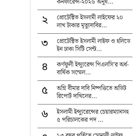
কনফারেন্স-২০২৬ অনুষ...
প্রোটেক্টিভ ইসলামী লাইফের ২০
২
লাখ টাকার মৃত্যুদাবির...
প্রোটেক্টিভ ইসলামী লাইফ ও হলিডে
৩
ইন ঢাকা সিটি সেন্ট...
কর্ণফুলী ইন্স্যুরেন্স পিএলসি’র অর্ধ-
৪
বার্ষিক সম্মেল...
অগ্নি বীমার দাবি নিষ্পত্তিতে অডিট
৫
রিপোর্ট দাখিলের...
ইসলামী ইন্স্যুরেন্সের চেয়ারম্যানসহ
৬
৫ পরিচালকের পদ ...
১৩ বছর পূর্তিতে সোনালী লাইফ,