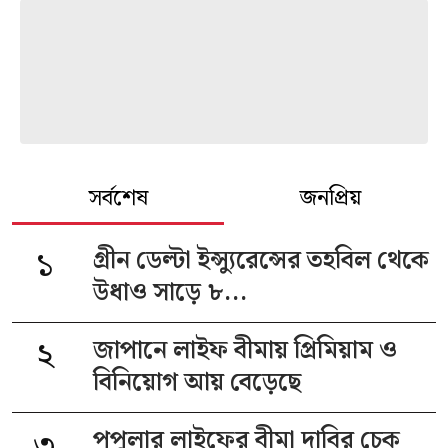
সর্বশেষ
জনপ্রিয়
১
গ্রীন ডেল্টা ইন্স্যুরেন্সের তহবিল থেকে
উধাও সাড়ে ৮...
২
জাপানে লাইফ বীমায় প্রিমিয়াম ও
বিনিয়োগ আয় বেড়েছে
৩
পপুলার লাইফের বীমা দাবির চেক