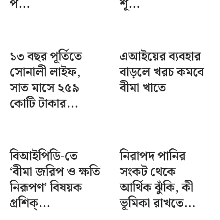
প...
শূ...
১৩ বছর পূর্তিতে
এআইয়ের ব্যবহার
সোনালী লাইফ,
বাড়লে খরচ কমবে
সাত মাসে ২৫৯
বীমা খাতে
কোটি টাকার...
বিআইপিডি-তে
নিরাপদ পানির
‘বীমা জরিপ ও ক্ষতি
সংকট থেকে
নিরূপণ’ বিষয়ক
আর্থিক ঝুঁকি, কী
প্রশিক্...
ভূমিকা রাখতে...