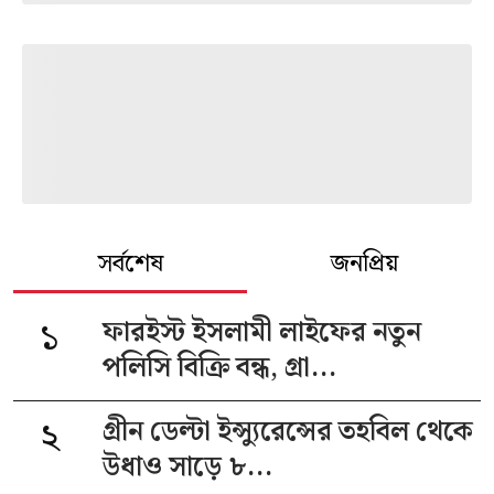
সর্বশেষ
জনপ্রিয়
১
ফারইস্ট ইসলামী লাইফের নতুন
পলিসি বিক্রি বন্ধ, গ্রা...
২
গ্রীন ডেল্টা ইন্স্যুরেন্সের তহবিল থেকে
উধাও সাড়ে ৮...