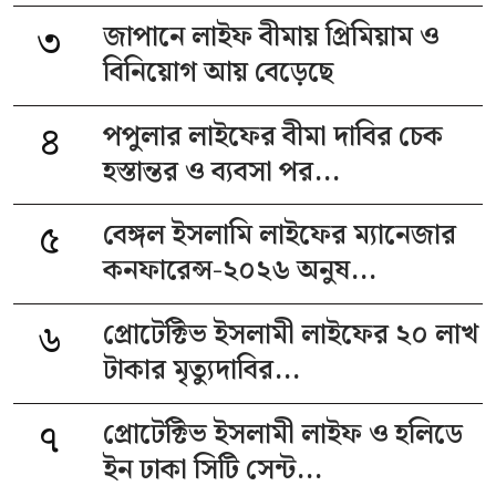
৩
জাপানে লাইফ বীমায় প্রিমিয়াম ও
বিনিয়োগ আয় বেড়েছে
৪
পপুলার লাইফের বীমা দাবির চেক
হস্তান্তর ও ব্যবসা পর...
৫
বেঙ্গল ইসলামি লাইফের ম্যানেজার
কনফারেন্স-২০২৬ অনুষ...
৬
প্রোটেক্টিভ ইসলামী লাইফের ২০ লাখ
টাকার মৃত্যুদাবির...
৭
প্রোটেক্টিভ ইসলামী লাইফ ও হলিডে
ইন ঢাকা সিটি সেন্ট...