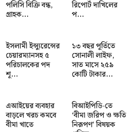
পলিসি বিক্রি বন্ধ,
রিপোর্ট দাখিলের
গ্রাহক...
প...
ইসলামী ইন্স্যুরেন্সের
১৩ বছর পূর্তিতে
চেয়ারম্যানসহ ৫
সোনালী লাইফ,
পরিচালকের পদ
সাত মাসে ২৫৯
শূ...
কোটি টাকার...
এআইয়ের ব্যবহার
বিআইপিডি-তে
বাড়লে খরচ কমবে
‘বীমা জরিপ ও ক্ষতি
বীমা খাতে
নিরূপণ’ বিষয়ক