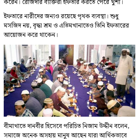
করেন। রোজদার ব্যক্তিরা ইফতার করতে পেরে খুশী।
ইফতারে নারীদের জন্যও রয়েছে পৃথক ব্যবস্থা। শুধু
মসজিদ নয়, বৃদ্ধা শ্রম ও এতিমখানাতেও তিনি ইফতারের
আয়োজন করে থাকেন।
বীমাখাতে দানবীর হিসেবে পরিচিত নিজাম উদ্দীন বলেন,
সমাজে অনেক অসহায় মানুষ আছেন যারা আর্থিকভাবে