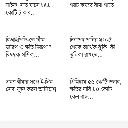
লাইফ, সাত মাসে ২৫৯
খরচ কমবে বীমা খাতে
কোটি টাকার...
বিআইপিডি-তে ‘বীমা
নিরাপদ পানির সংকট
জরিপ ও ক্ষতি নিরূপণ’
থেকে আর্থিক ঝুঁকি, কী
বিষয়ক প্রশিক্...
ভূমিকা রাখতে...
ভ্রমণ বীমার সঙ্গে ই-সিম
প্রিমিয়াম ৫৫ কোটি ডলার,
সেবা যুক্ত করল আলিয়াঞ্জ
ক্ষতির দাবি ৯০ কোটি:
কেন বাড়...