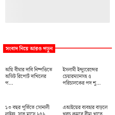
সংবাদ
নিয়ে আরও পড়ুন
অগ্নি বীমার দাবি নিষ্পত্তিতে
ইসলামী ইন্স্যুরেন্সের
অডিট রিপোর্ট দাখিলের
চেয়ারম্যানসহ ৫
প...
পরিচালকের পদ শূ...
১৩ বছর পূর্তিতে সোনালী
এআইয়ের ব্যবহার বাড়লে
লাইফ, সাত মাসে ২৫৯
খরচ কমবে বীমা খাতে