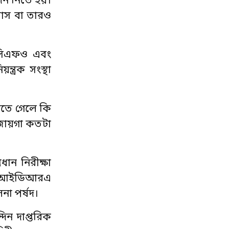
দন নিতে হয়।
 মাস বা তারও
, সিএফও এবং
ত্রক সংস্থা
িতে গেলে কি
র জায়গা কতটা
ধান নিরীক্ষা
্রে আইডিআরএ
না পর্ষদ।
্দিন দাপ্তরিক