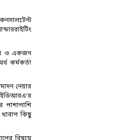
 কনসালটেন্ট
ন্ডাররাইটিং
র্তা ও একজন
থ কর্মকর্তা
ুমোদন নেয়ার
ে আইডিআরএ’র
র পাশাপাশি
 খারাপ কিছু
রোপের বিষয়ে