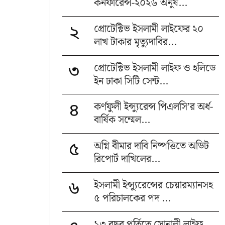
কনফারেন্স-২০২৬ অনুষ...
প্রোটেক্টিভ ইসলামী লাইফের ২০
২
লাখ টাকার মৃত্যুদাবির...
প্রোটেক্টিভ ইসলামী লাইফ ও হলিডে
৩
ইন ঢাকা সিটি সেন্ট...
কর্ণফুলী ইন্স্যুরেন্স পিএলসি’র অর্ধ-
৪
বার্ষিক সম্মেল...
অগ্নি বীমার দাবি নিষ্পত্তিতে অডিট
৫
রিপোর্ট দাখিলের...
ইসলামী ইন্স্যুরেন্সের চেয়ারম্যানসহ
৬
৫ পরিচালকের পদ ...
১৩ বছর পূর্তিতে সোনালী লাইফ,