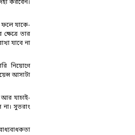
দিহী করবেন।
র ফলে যাকে-
্ষেত্রে তার
রাখা যাবে না
টারি নিয়োগে
য়েন্স আসাটা
ন আর যাচাই-
 না। সুতরাং
বাধ্যবাধকতা