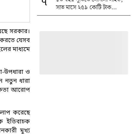
৭
সাত মাসে ২৫৯ কোটি টাক...
য়েছে সরকার।
ী করতে যেসব
লের মাধ্যমে
া-উপধারা ও
 নতুন ধারা
াধকতা আরোপ
 আলাপ করেছে
িকে ইতিবাচক
নকারী মুখ্য