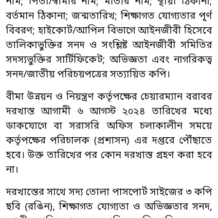
নাম; পিতা/স্বামীর নাম; মাতার নাম; স্থায়ী ঠিকানা;
বর্তমান ঠিকানা; জন্মতারিখ; শিক্ষাগত যোগ্যতার পূর্ণ
বিবরণ; হাইকোর্ট/আপিল বিভাগে আইনজীবী হিসেবে
তালিকাভুক্তির সনদ ও সংশ্লিষ্ট আইনজীবী সমিতির
সদস্যভুক্তির সার্টিফিকেট; অভিজ্ঞতা এবং নাগরিকত্ব
সনদ/জাতীয় পরিচয়পত্রের সত্যায়িত কপি।
বীমা উন্নয়ন ও নিয়ন্ত্রণ কর্তৃপক্ষের চেয়ারম্যান বরাবর
দরখাস্ত আগামী ৬ আগস্ট ২০২৪ তারিখের মধ্যে
ডাকযোগে বা সরাসরি অফিস চলাকালীন সময়ে
কর্তৃপক্ষের পরিচালক (প্রশাসন) এর দপ্তরে পৌঁছাতে
হবে। উক্ত তারিখের পর কোন দরখাস্ত গ্রহণ করা হবে
না।
দরখাস্তের সাথে সদ্য তোলা পাসপোর্ট সাইজের ৩ কপি
ছবি (রঙিন), শিক্ষাগত যোগ্যতা ও অভিজ্ঞতার সনদ,