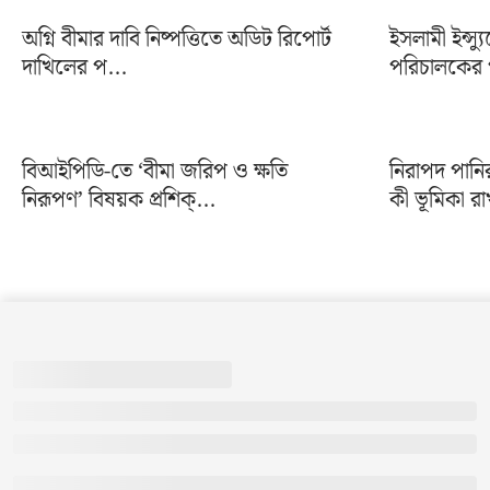
অগ্নি বীমার দাবি নিষ্পত্তিতে অডিট রিপোর্ট
ইসলামী ইন্স্য
দাখিলের প...
পরিচালকের প
বিআইপিডি-তে ‘বীমা জরিপ ও ক্ষতি
নিরাপদ পানি
নিরূপণ’ বিষয়ক প্রশিক্...
কী ভূমিকা রা