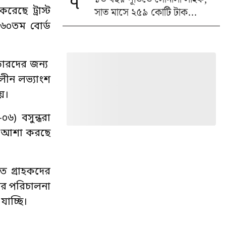
৭
সাত মাসে ২৫৯ কোটি টাক...
েছে ট্রাস্ট
র ৬০তম বোর্ড
্ডারদের জন্য
লীন লভ্যাংশ
য়।
) বসুন্ধরা
্ষদ আশা করছে
িত গ্রাহকদের
দের পরিচালনা
াচ্ছি।