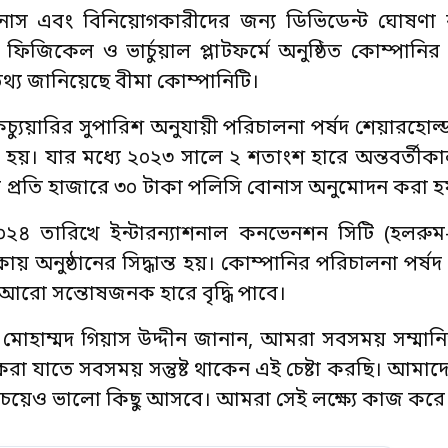
াস এবং বিনিয়োগকারীদের জন্য ডিভিডেন্ট ঘোষণা কর
) ফিজিকেল ও ভার্চুয়াল প্লাটফর্মে অনুষ্ঠিত কোম্পানি
থ্য জানিয়েছে বীমা কোম্পানিটি।
চ্যুয়ারির সুপারিশ অনুযায়ী পরিচালনা পর্ষদ শেয়ারহোল
য়। যার মধ্যে ২০২৩ সালে ২ শতাংশ হারে অন্তবর্তীকা
্য প্রতি হাজারে ৩০ টাকা পলিসি বোনাস অনুমোদন করা হ
 তারিখে ইন্টারন্যাশনাল কনভেনশন সিটি (হলরুম-০৬
কায় অনুষ্ঠানের সিদ্ধান্ত হয়। কোম্পানির পরিচালনা পর
আরো সন্তোষজনক হারে বৃদ্ধি পাবে।
্মকর্তা মোহাম্মদ গিয়াস উদ্দীন জানান, আমরা সবসময় সম্মান
াহকরা যাতে সবসময় সন্তুষ্ট থাকেন এই চেষ্টা করছি। আমা
র চেয়েও ভালো কিছু আসবে। আমরা সেই লক্ষ্যে কাজ করে য