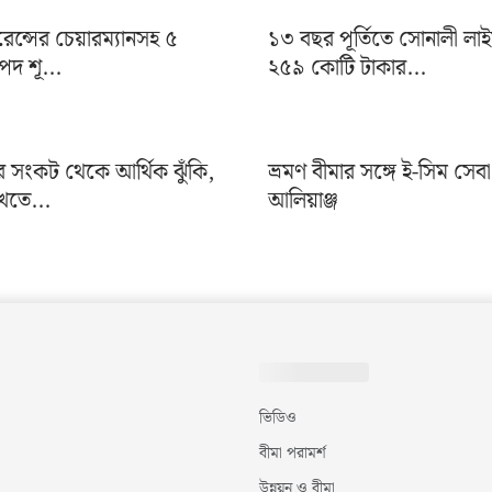
ুরেন্সের চেয়ারম্যানসহ ৫
১৩ বছর পূর্তিতে সোনালী লা
দ শূ...
২৫৯ কোটি টাকার...
র সংকট থেকে আর্থিক ঝুঁকি,
ভ্রমণ বীমার সঙ্গে ই-সিম সেব
খতে...
আলিয়াঞ্জ
ভিডিও
বীমা পরামর্শ
উন্নয়ন ও বীমা