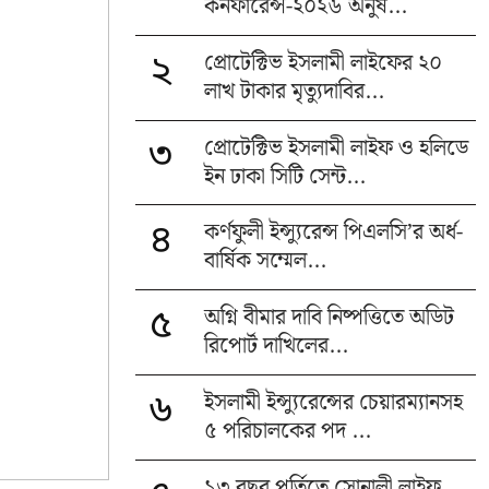
কনফারেন্স-২০২৬ অনুষ...
প্রোটেক্টিভ ইসলামী লাইফের ২০
২
লাখ টাকার মৃত্যুদাবির...
প্রোটেক্টিভ ইসলামী লাইফ ও হলিডে
৩
ইন ঢাকা সিটি সেন্ট...
কর্ণফুলী ইন্স্যুরেন্স পিএলসি’র অর্ধ-
৪
বার্ষিক সম্মেল...
অগ্নি বীমার দাবি নিষ্পত্তিতে অডিট
৫
রিপোর্ট দাখিলের...
ইসলামী ইন্স্যুরেন্সের চেয়ারম্যানসহ
৬
৫ পরিচালকের পদ ...
১৩ বছর পূর্তিতে সোনালী লাইফ,