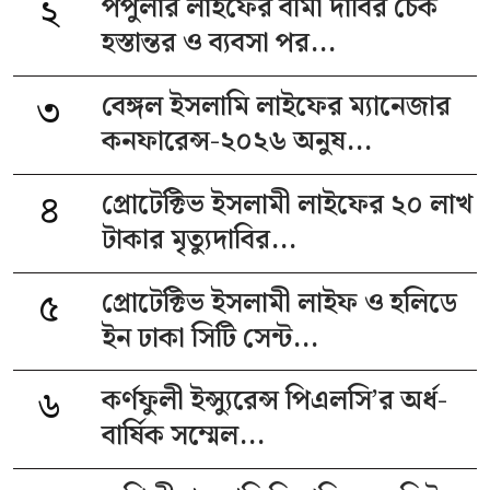
২
পপুলার লাইফের বীমা দাবির চেক
হস্তান্তর ও ব্যবসা পর...
৩
বেঙ্গল ইসলামি লাইফের ম্যানেজার
কনফারেন্স-২০২৬ অনুষ...
৪
প্রোটেক্টিভ ইসলামী লাইফের ২০ লাখ
টাকার মৃত্যুদাবির...
৫
প্রোটেক্টিভ ইসলামী লাইফ ও হলিডে
ইন ঢাকা সিটি সেন্ট...
৬
কর্ণফুলী ইন্স্যুরেন্স পিএলসি’র অর্ধ-
বার্ষিক সম্মেল...