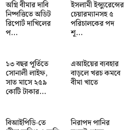
অগ্নি বীমার দাবি
ইসলামী ইন্স্যুরেন্সের
নিষ্পত্তিতে অডিট
চেয়ারম্যানসহ ৫
রিপোর্ট দাখিলের
পরিচালকের পদ
প...
শূ...
১৩ বছর পূর্তিতে
এআইয়ের ব্যবহার
সোনালী লাইফ,
বাড়লে খরচ কমবে
সাত মাসে ২৫৯
বীমা খাতে
কোটি টাকার...
বিআইপিডি-তে
নিরাপদ পানির