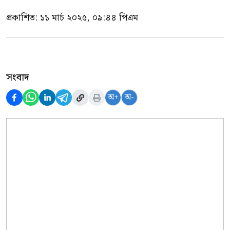
প্রকাশিত:
১১ মার্চ ২০২৫, ০৯:৪৪ পিএম
সংবাদ
অ+
অ-