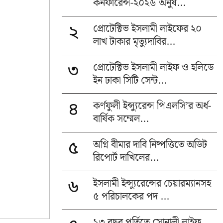
কনফারেন্স-২০২৬ অনুষ...
প্রোটেক্টিভ ইসলামী লাইফের ২০
২
লাখ টাকার মৃত্যুদাবির...
প্রোটেক্টিভ ইসলামী লাইফ ও হলিডে
৩
ইন ঢাকা সিটি সেন্ট...
কর্ণফুলী ইন্স্যুরেন্স পিএলসি’র অর্ধ-
৪
বার্ষিক সম্মেল...
অগ্নি বীমার দাবি নিষ্পত্তিতে অডিট
৫
রিপোর্ট দাখিলের...
ইসলামী ইন্স্যুরেন্সের চেয়ারম্যানসহ
৬
৫ পরিচালকের পদ ...
১৩ বছর পূর্তিতে সোনালী লাইফ,