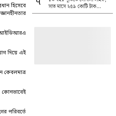
৭
সাত মাসে ২৫৯ কোটি টাক...
্রধান হিসেবে
বজ্ঞানহীনতার
। আইডিআরএ
য়োগ দিয়ে এই
ন কেবলমাত্র
রণ কোনভাবেই
ের পরিবর্তে