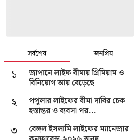
সর্বশেষ
জনপ্রিয়
১
জাপানে লাইফ বীমায় প্রিমিয়াম ও
বিনিয়োগ আয় বেড়েছে
২
পপুলার লাইফের বীমা দাবির চেক
হস্তান্তর ও ব্যবসা পর...
৩
বেঙ্গল ইসলামি লাইফের ম্যানেজার
কনফারেন্স-২০২৬ অনুষ...