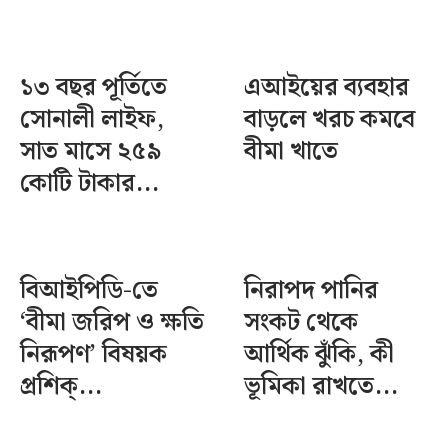
১৩ বছর পূর্তিতে
এআইয়ের ব্যবহার
সোনালী লাইফ,
বাড়লে খরচ কমবে
সাত মাসে ২৫৯
বীমা খাতে
কোটি টাকার...
বিআইপিডি-তে
নিরাপদ পানির
‘বীমা জরিপ ও ক্ষতি
সংকট থেকে
নিরূপণ’ বিষয়ক
আর্থিক ঝুঁকি, কী
প্রশিক্...
ভূমিকা রাখতে...