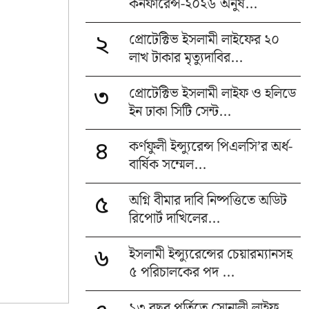
কনফারেন্স-২০২৬ অনুষ...
প্রোটেক্টিভ ইসলামী লাইফের ২০
২
লাখ টাকার মৃত্যুদাবির...
প্রোটেক্টিভ ইসলামী লাইফ ও হলিডে
৩
ইন ঢাকা সিটি সেন্ট...
কর্ণফুলী ইন্স্যুরেন্স পিএলসি’র অর্ধ-
৪
বার্ষিক সম্মেল...
অগ্নি বীমার দাবি নিষ্পত্তিতে অডিট
৫
রিপোর্ট দাখিলের...
ইসলামী ইন্স্যুরেন্সের চেয়ারম্যানসহ
৬
৫ পরিচালকের পদ ...
১৩ বছর পূর্তিতে সোনালী লাইফ,