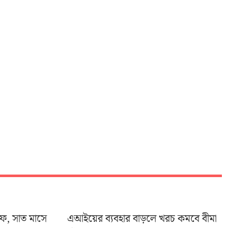
ইফ, সাত মাসে
এআইয়ের ব্যবহার বাড়লে খরচ কমবে বীমা