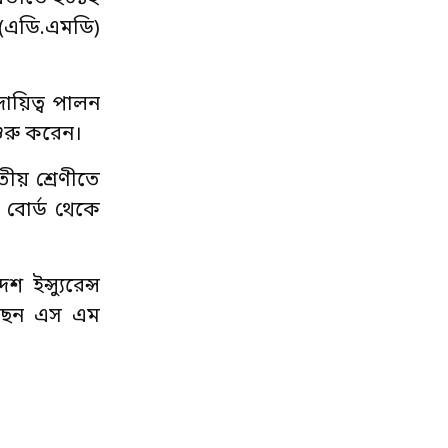
 (এডি.এমডি)
 দায়িত্ব পালন
শুরু করেন।
ীয় শ্রেণীতে
 বোর্ড থেকে
ইন্স্যুরেন্স
রেছেন এস এম