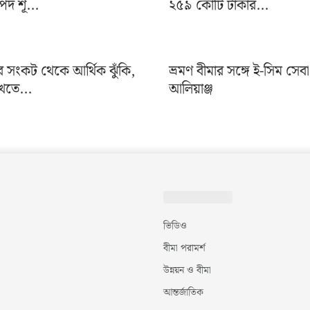
দ শূ...
২৫৯ কোটি টাকার...
র সংকট থেকে আর্থিক ঝুঁকি,
ভ্রমণ বীমার সঙ্গে ই-সিম সেব
খতে...
আলিয়াঞ্জ
ভিডিও
বীমা পরামর্শ
উন্নয়ন ও বীমা
আন্তর্জাতিক