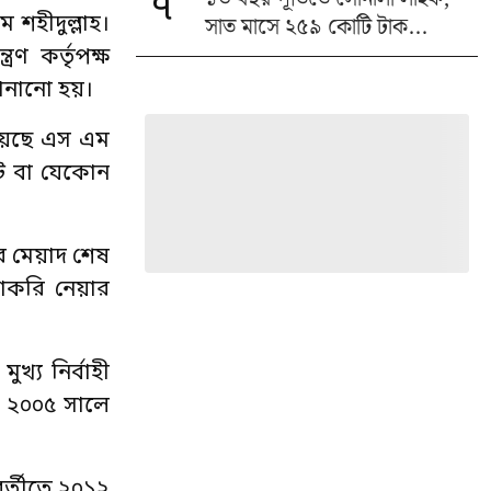
৭
সাত মাসে ২৫৯ কোটি টাক...
ম শহীদুল্লাহ।
ণ কর্তৃপক্ষ
জানানো হয়।
হয়েছে এস এম
্ট বা যেকোন
ের মেয়াদ শেষ
চাকরি নেয়ার
খ্য নির্বাহী
। ২০০৫ সালে
বর্তীতে ২০১২