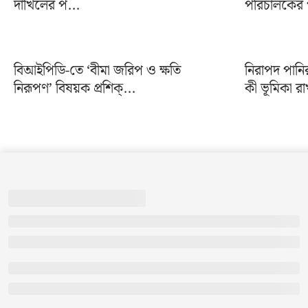
দাখিলের প...
পরিচালকের প
বিআইপিডি-তে ‘বীমা জরিপ ও ক্ষতি
নিরাপদ পানি
নিরূপণ’ বিষয়ক প্রশিক্...
কী ভূমিকা রা