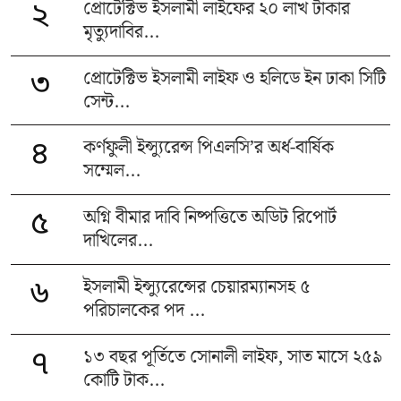
প্রোটেক্টিভ ইসলামী লাইফের ২০ লাখ টাকার
২
মৃত্যুদাবির...
প্রোটেক্টিভ ইসলামী লাইফ ও হলিডে ইন ঢাকা সিটি
৩
সেন্ট...
কর্ণফুলী ইন্স্যুরেন্স পিএলসি’র অর্ধ-বার্ষিক
৪
সম্মেল...
অগ্নি বীমার দাবি নিষ্পত্তিতে অডিট রিপোর্ট
৫
দাখিলের...
ইসলামী ইন্স্যুরেন্সের চেয়ারম্যানসহ ৫
৬
পরিচালকের পদ ...
১৩ বছর পূর্তিতে সোনালী লাইফ, সাত মাসে ২৫৯
৭
কোটি টাক...