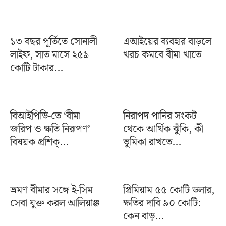
১৩ বছর পূর্তিতে সোনালী
এআইয়ের ব্যবহার বাড়লে
লাইফ, সাত মাসে ২৫৯
খরচ কমবে বীমা খাতে
কোটি টাকার...
বিআইপিডি-তে ‘বীমা
নিরাপদ পানির সংকট
জরিপ ও ক্ষতি নিরূপণ’
থেকে আর্থিক ঝুঁকি, কী
বিষয়ক প্রশিক্...
ভূমিকা রাখতে...
ভ্রমণ বীমার সঙ্গে ই-সিম
প্রিমিয়াম ৫৫ কোটি ডলার,
সেবা যুক্ত করল আলিয়াঞ্জ
ক্ষতির দাবি ৯০ কোটি:
কেন বাড়...