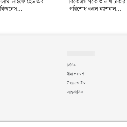
 ইসলামী লাইফে হেড অব
বিকেএসপিকে ৩ লাখ টাকার ব
ল বিজনেস...
পরিশোধ করল ন্যাশনাল...
ভিডিও
বীমা পরামর্শ
উন্নয়ন ও বীমা
আন্তর্জাতিক