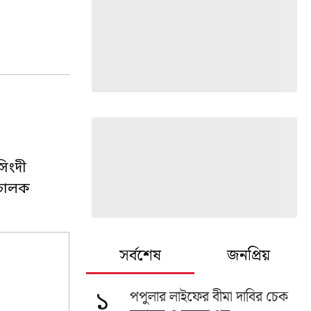
সিংদী
িচালক
সর্বশেষ
জনপ্রিয়
পপুলার লাইফের বীমা দাবির চেক
১