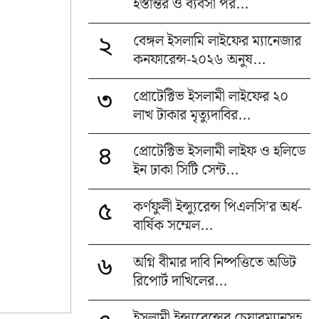
হস্তান্তর ও ব্যবসা পর...
বেঙ্গল ইসলামি লাইফের ম্যানেজার
২
কনফারেন্স-২০২৬ অনুষ...
প্রোটেক্টিভ ইসলামী লাইফের ২০
৩
লাখ টাকার মৃত্যুদাবির...
প্রোটেক্টিভ ইসলামী লাইফ ও হলিডে
৪
ইন ঢাকা সিটি সেন্ট...
কর্ণফুলী ইন্স্যুরেন্স পিএলসি’র অর্ধ-
৫
বার্ষিক সম্মেল...
অগ্নি বীমার দাবি নিষ্পত্তিতে অডিট
৬
রিপোর্ট দাখিলের...
ইসলামী ইন্স্যুরেন্সের চেয়ারম্যানসহ