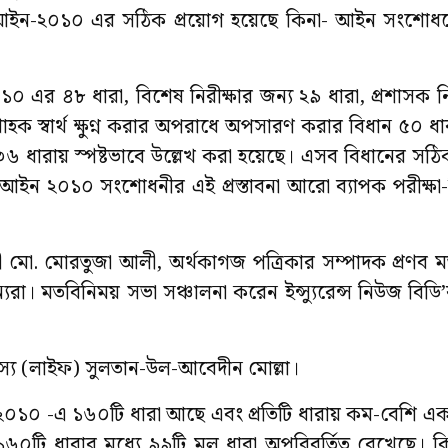
া আইন-২০১০ এর সঠিক প্রয়োগ হয়েছে কিনা- আইন সংশো
০১০ এর ৪৮ ধারা, বিশেষ নিরীক্ষার জন্য ২৯ ধারা, প্রশাসক 
 গ্রাহক স্বার্থ ক্ষুণ্ন করার অপরাধে অপসারণ করার বিধান ৫০ ধ
৩৬ ধারায় স্পষ্টভাবে উল্লেখ করা হয়েছে। এসব বিধানের সঠি
 আইন ২০১০ সংশোধনীর এই প্রস্তাবনা আরো ব্যাপক পরীক্ষা-ন
ো. মোরতুজা আলী, অর্থকাগজ পত্রিকার সম্পাদক প্রণব ম
যরা। মতবিনিময় সভা সঞ্চালনা করেন ইন্স্যুরেন্স নিউজ বিডি
স্য (লাইফ) সুলতান-উল-আবেদীন মোল্লা।
ন-২০১০ -এ ১৬০টি ধারা আছে এবং প্রতিটি ধারায় কম-বেশি এ
০টি ধারার মধ্যে ৯৯টি মূল ধারা অপরিবর্তিত রেখেছে। কি