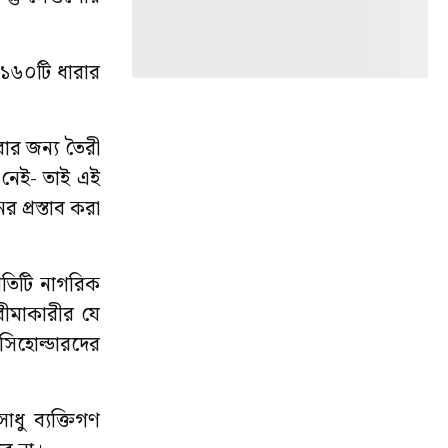
 ১৬০টি ধারার
করার জন্য তৈরী
 নেই- তাই এই
র প্রস্তাব করা
্রতিটি নাগরিক
বীমাকারীর যে
িসিহোল্ডারদের
াধু ব্যক্তিগণ