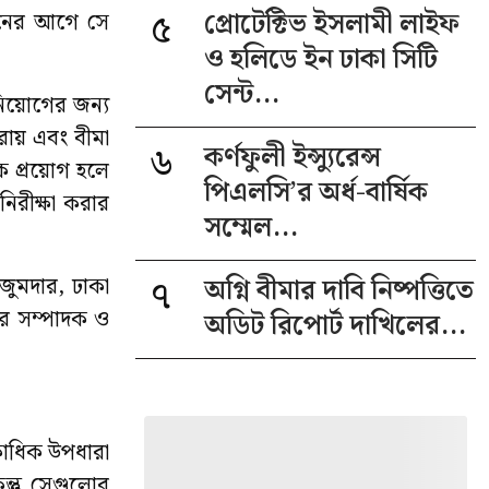
৫
প্রোটেক্টিভ ইসলামী লাইফ
ধনের আগে সে
ও হলিডে ইন ঢাকা সিটি
সেন্ট...
নিয়োগের জন্য
ারায় এবং বীমা
৬
কর্ণফুলী ইন্স্যুরেন্স
ক প্রয়োগ হলে
পিএলসি’র অর্ধ-বার্ষিক
িরীক্ষা করার
সম্মেল...
৭
অগ্নি বীমার দাবি নিষ্পত্তিতে
জুমদার, ঢাকা
’র সম্পাদক ও
অডিট রিপোর্ট দাখিলের...
কাধিক উপধারা
ন্তু সেগুলোর