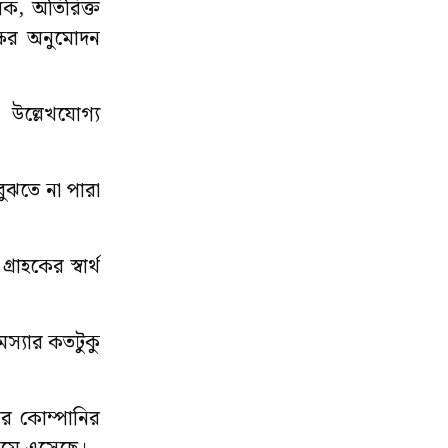
ালক, অতিরিক্ত
্ষের অনুমোদন
উল্লেখযোগ্য
বুঝতে না পারা
াহকের স্বার্থ
মস্যার কতটুকু
পর কোম্পানির