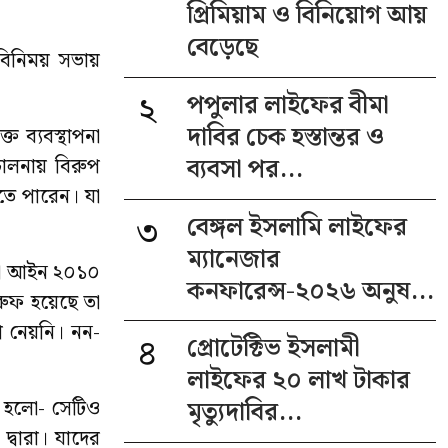
প্রিমিয়াম ও বিনিয়োগ আয়
বেড়েছে
বিনিময় সভায়
২
পপুলার লাইফের বীমা
দাবির চেক হস্তান্তর ও
 ব্যবস্থাপনা
ব্যবসা পর...
চালনায় বিরুপ
হতে পারেন। যা
৩
বেঙ্গল ইসলামি লাইফের
ম্যানেজার
ীমা আইন ২০১০
কনফারেন্স-২০২৬ অনুষ...
রুফ হয়েছে তা
প নেয়নি। নন-
৪
প্রোটেক্টিভ ইসলামী
লাইফের ২০ লাখ টাকার
ন হলো- সেটিও
মৃত্যুদাবির...
দ্বারা। যাদের