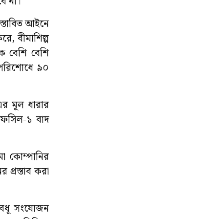
ে না।
রস্তাবিত আইনে
করে, বীমাশিল্প
কে বেশি বেশি
ি পরিশোধে ৯০
এর মূল ধারার
তফসিল-১ বাদ
মা কোম্পানির
প্রস্তাব করা
্রবধূ সংযোজন