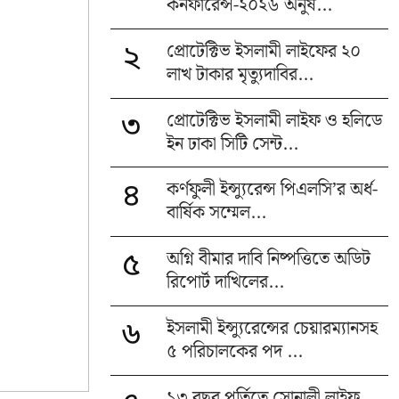
কনফারেন্স-২০২৬ অনুষ...
প্রোটেক্টিভ ইসলামী লাইফের ২০
২
লাখ টাকার মৃত্যুদাবির...
প্রোটেক্টিভ ইসলামী লাইফ ও হলিডে
৩
ইন ঢাকা সিটি সেন্ট...
কর্ণফুলী ইন্স্যুরেন্স পিএলসি’র অর্ধ-
৪
বার্ষিক সম্মেল...
অগ্নি বীমার দাবি নিষ্পত্তিতে অডিট
৫
রিপোর্ট দাখিলের...
ইসলামী ইন্স্যুরেন্সের চেয়ারম্যানসহ
৬
৫ পরিচালকের পদ ...
১৩ বছর পূর্তিতে সোনালী লাইফ,