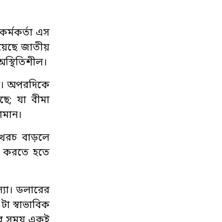
 কর্মকর্তা এস
রয়েছে জাতীয়
অস্থিতিশীল।
েছে। অপরদিকে
ছে; যা বীমা
জামান।
 খরচ বাড়লে
ন করতে হতে
মস্যা। ডলারের
া স্বাভাবিক
 সব সময় একই