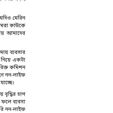
 যদিও মেরিন
আমরা কাউকে
য়ায় আমাদের
ীমায় ব্যবসার
ন নিয়ে একটা
রিক্ত কমিশন
রণে নন-লাইফ
যাচ্ছে।
 বৃদ্ধির চাপ
 ফলে ব্যবসা
করি নন-লাইফ