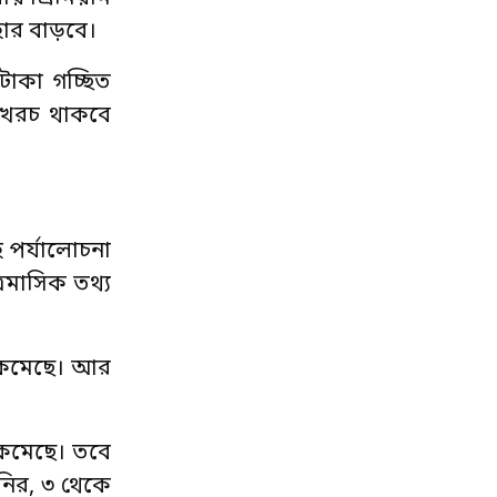
হার বাড়বে।
 টাকা গচ্ছিত
ত খরচ থাকবে
 পর্যালোচনা
রৈমাসিক তথ্য
শ কমেছে। আর
 কমেছে। তবে
নির, ৩ থেকে