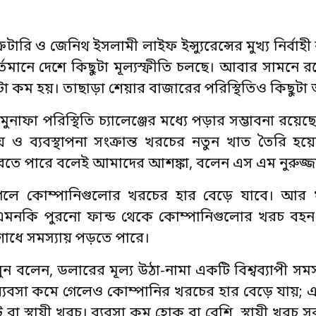
েটারি ও জেনিথ ইসলামী লাইফ ইন্স্যুরেন্সের মুখ্য নির্বাহী
র্তমানে দেশে কিছুটা মূল্যস্ফীতি চলছে। আবার সামনে 
িছুটা কম হয়। তাছাড়া শেয়ার বাজারের পরিস্থিতিও কিছুটা 
ুনাফা পরিস্থিতি চ্যালেঞ্জের মধ্যে পড়ার সম্ভাবনা রয়
ও ব্যবস্থাপনা সংক্রান্ত খরচের নতুন খাত তৈরি হয়ে
্ধি করতে পারে বলেই আমাদের আশঙ্কা, বলেন এস এম নুরুজ্
গেলে কোম্পানিগুলোর খরচের হার বেড়ে যাবে। আর
। এমনকি পুরনো ফান্ড থেকে কোম্পানিগুলোর খরচ বহ
শোধে সমস্যায় পড়তে পারে।
েদ মামুন বলেন, ডলারের মূল্য উঠা-নামা একটি বিশ্বব্যাপী স
ব্যবসা কমে গেলেও কোম্পানির খরচের হার বেড়ে যায়; এট
 বা স্থায়ী খরচ। ব্যবসা কম হোক বা বেশি, স্থায়ী খরচ