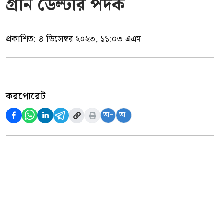
গ্রীন ডেল্টার পদক
প্রকাশিত:
৪ ডিসেম্বর ২০২৩, ১১:০৩ এএম
করপোরেট
অ+
অ-