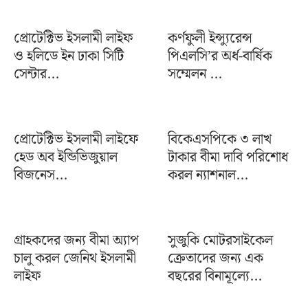
প্রোটেক্টিভ ইসলামী লাইফ
কর্ণফুলী ইন্স্যুরেন্স
ও হলিডে ইন ঢাকা সিটি
পিএলসি’র অর্ধ-বার্ষিক
সেন্টার...
সম্মেলন ...
প্রোটেক্টিভ ইসলামী লাইফে
বিকেএসপিকে ৩ লাখ
হেড অব ইন্ডিভিজুয়াল
টাকার বীমা দাবি পরিশোধ
বিজনেস...
করল ন্যাশনাল...
গ্রাহকদের জন্য বীমা অ্যাপ
সুজুকি মোটরসাইকেল
চালু করল জেনিথ ইসলামী
ক্রেতাদের জন্য এক
লাইফ
বছরের বিনামূল্যে...