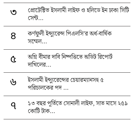
প্রোটেক্টিভ ইসলামী লাইফ ও হলিডে ইন ঢাকা সিটি
৩
সেন্ট...
কর্ণফুলী ইন্স্যুরেন্স পিএলসি’র অর্ধ-বার্ষিক
৪
সম্মেল...
অগ্নি বীমার দাবি নিষ্পত্তিতে অডিট রিপোর্ট
৫
দাখিলের...
ইসলামী ইন্স্যুরেন্সের চেয়ারম্যানসহ ৫
৬
পরিচালকের পদ ...
১৩ বছর পূর্তিতে সোনালী লাইফ, সাত মাসে ২৫৯
৭
কোটি টাক...