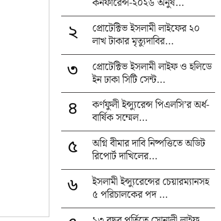
কনফারেন্স-২০২৬ অনুষ...
প্রোটেক্টিভ ইসলামী লাইফের ২০
২
লাখ টাকার মৃত্যুদাবির...
প্রোটেক্টিভ ইসলামী লাইফ ও হলিডে
৩
ইন ঢাকা সিটি সেন্ট...
কর্ণফুলী ইন্স্যুরেন্স পিএলসি’র অর্ধ-
৪
বার্ষিক সম্মেল...
অগ্নি বীমার দাবি নিষ্পত্তিতে অডিট
৫
রিপোর্ট দাখিলের...
ইসলামী ইন্স্যুরেন্সের চেয়ারম্যানসহ
৬
৫ পরিচালকের পদ ...
১৩ বছর পূর্তিতে সোনালী লাইফ,