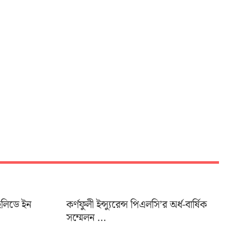
হলিডে ইন
কর্ণফুলী ইন্স্যুরেন্স পিএলসি’র অর্ধ-বার্ষিক
সম্মেলন ...