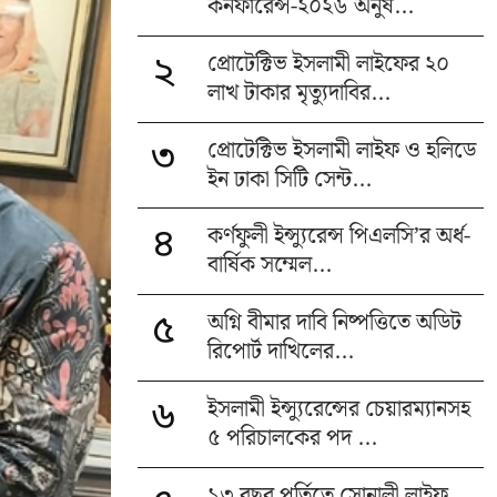
কনফারেন্স-২০২৬ অনুষ...
প্রোটেক্টিভ ইসলামী লাইফের ২০
২
লাখ টাকার মৃত্যুদাবির...
প্রোটেক্টিভ ইসলামী লাইফ ও হলিডে
৩
ইন ঢাকা সিটি সেন্ট...
কর্ণফুলী ইন্স্যুরেন্স পিএলসি’র অর্ধ-
৪
বার্ষিক সম্মেল...
অগ্নি বীমার দাবি নিষ্পত্তিতে অডিট
৫
রিপোর্ট দাখিলের...
ইসলামী ইন্স্যুরেন্সের চেয়ারম্যানসহ
৬
৫ পরিচালকের পদ ...
১৩ বছর পূর্তিতে সোনালী লাইফ,