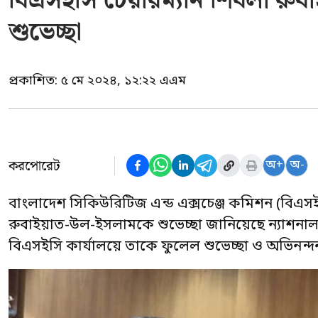
বিএসইসি চেয়ারম্যান শিবলী রু
শুভেচ্ছা
প্রকাশিত:
৫ মে ২০২৪, ১২:২২ এএম
করপোরেট
অ+
অ-
বাংলাদেশ সিকিউরিটিজ এন্ড এক্সচেঞ্জ কমিশন (বিএসই
রুবাইয়াত-উল-ইসলামকে শুভেচ্ছা জানিয়েছে ন্যাশনাল ল
বিএসইসি কার্যালয়ে তাকে ফুলেল শুভেচ্ছা ও অভিনন্