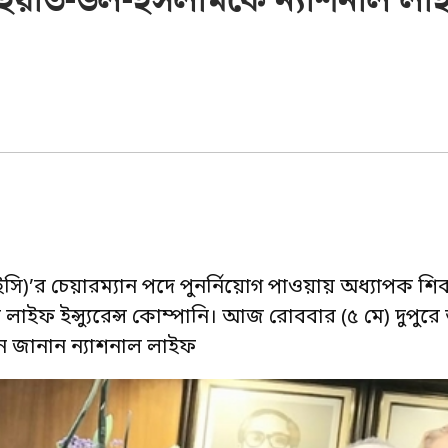
বাইয়াত-উল-ইসলামকে ন্যাশনাল লা
সি)’র চেয়ারম্যান পদে পুনর্নিয়োগ পাওয়ায় অধ্যাপক শি
াইফ ইন্স্যুরেন্স কোম্পানি। আজ রোববার (৫ মে) দুপুরে 
দন জানান ন্যাশনাল লাইফ