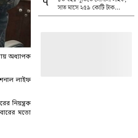
৭
সাত মাসে ২৫৯ কোটি টাক...
য়ায় অধ্যাপক
যাশনাল লাইফ
র নিয়ন্ত্রক
থমবারের মতো