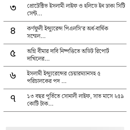
প্রোটেক্টিভ ইসলামী লাইফ ও হলিডে ইন ঢাকা সিটি
৩
সেন্ট...
কর্ণফুলী ইন্স্যুরেন্স পিএলসি’র অর্ধ-বার্ষিক
৪
সম্মেল...
অগ্নি বীমার দাবি নিষ্পত্তিতে অডিট রিপোর্ট
৫
দাখিলের...
ইসলামী ইন্স্যুরেন্সের চেয়ারম্যানসহ ৫
৬
পরিচালকের পদ ...
১৩ বছর পূর্তিতে সোনালী লাইফ, সাত মাসে ২৫৯
৭
কোটি টাক...