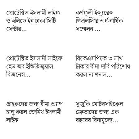
প্রোটেক্টিভ ইসলামী লাইফ
কর্ণফুলী ইন্স্যুরেন্স
ও হলিডে ইন ঢাকা সিটি
পিএলসি’র অর্ধ-বার্ষিক
সেন্টার...
সম্মেলন ...
প্রোটেক্টিভ ইসলামী লাইফে
বিকেএসপিকে ৩ লাখ
হেড অব ইন্ডিভিজুয়াল
টাকার বীমা দাবি পরিশোধ
বিজনেস...
করল ন্যাশনাল...
গ্রাহকদের জন্য বীমা অ্যাপ
সুজুকি মোটরসাইকেল
চালু করল জেনিথ ইসলামী
ক্রেতাদের জন্য এক
লাইফ
বছরের বিনামূল্যে...