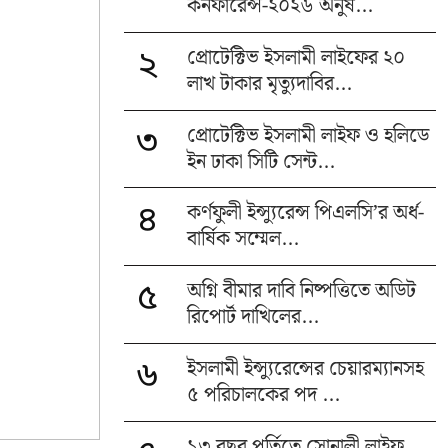
কনফারেন্স-২০২৬ অনুষ...
প্রোটেক্টিভ ইসলামী লাইফের ২০
২
লাখ টাকার মৃত্যুদাবির...
প্রোটেক্টিভ ইসলামী লাইফ ও হলিডে
৩
ইন ঢাকা সিটি সেন্ট...
কর্ণফুলী ইন্স্যুরেন্স পিএলসি’র অর্ধ-
৪
বার্ষিক সম্মেল...
অগ্নি বীমার দাবি নিষ্পত্তিতে অডিট
৫
রিপোর্ট দাখিলের...
ইসলামী ইন্স্যুরেন্সের চেয়ারম্যানসহ
৬
৫ পরিচালকের পদ ...
১৩ বছর পূর্তিতে সোনালী লাইফ,