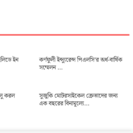
হলিডে ইন
কর্ণফুলী ইন্স্যুরেন্স পিএলসি’র অর্ধ-বার্ষিক
সম্মেলন ...
ালু করল
সুজুকি মোটরসাইকেল ক্রেতাদের জন্য
এক বছরের বিনামূল্যে...