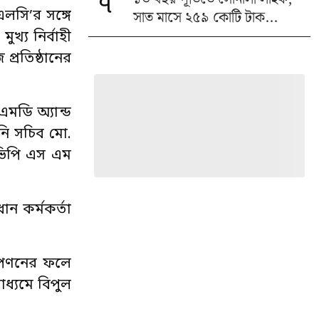
৭
সাত মাসে ২৫৯ কোটি টাক...
লসি’র সঙ্গে
ুখ্য নির্বাহী
প্রতিষ্ঠানের
এমডি অ্যান্ড
নি সচিব মো.
ইভিপি এস এম
ন কর্মকর্তা
 বিপণনের ফলে
াধ্যমে বিপুল