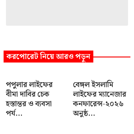
করপোরেট
নিয়ে আরও পড়ুন
পপুলার লাইফের
বেঙ্গল ইসলামি
বীমা দাবির চেক
লাইফের ম্যানেজার
হস্তান্তর ও ব্যবসা
কনফারেন্স-২০২৬
পর্য...
অনুষ্ঠ...