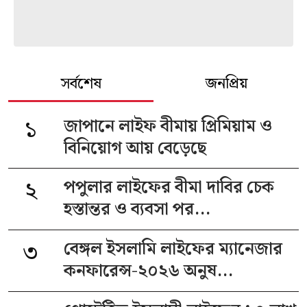
সর্বশেষ
জনপ্রিয়
১
জাপানে লাইফ বীমায় প্রিমিয়াম ও
বিনিয়োগ আয় বেড়েছে
২
পপুলার লাইফের বীমা দাবির চেক
হস্তান্তর ও ব্যবসা পর...
৩
বেঙ্গল ইসলামি লাইফের ম্যানেজার
কনফারেন্স-২০২৬ অনুষ...