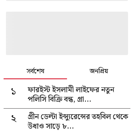
সর্বশেষ
জনপ্রিয়
১
ফারইস্ট ইসলামী লাইফের নতুন
পলিসি বিক্রি বন্ধ, গ্রা...
২
গ্রীন ডেল্টা ইন্স্যুরেন্সের তহবিল থেকে
উধাও সাড়ে ৮...