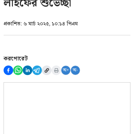
লাইফের শুভেচ্ছা
প্রকাশিত:
৬ মার্চ ২০২৫, ১০:১৪ পিএম
করপোরেট
অ+
অ-