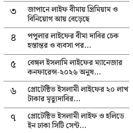
৩
জাপানে লাইফ বীমায় প্রিমিয়াম ও
বিনিয়োগ আয় বেড়েছে
৪
পপুলার লাইফের বীমা দাবির চেক
হস্তান্তর ও ব্যবসা পর...
৫
বেঙ্গল ইসলামি লাইফের ম্যানেজার
কনফারেন্স-২০২৬ অনুষ...
৬
প্রোটেক্টিভ ইসলামী লাইফের ২০ লাখ
টাকার মৃত্যুদাবির...
৭
প্রোটেক্টিভ ইসলামী লাইফ ও হলিডে
ইন ঢাকা সিটি সেন্ট...