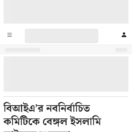
বিআইএ’র নবনির্বাচিত
কমিটিকে বেঙ্গল ইসলামি