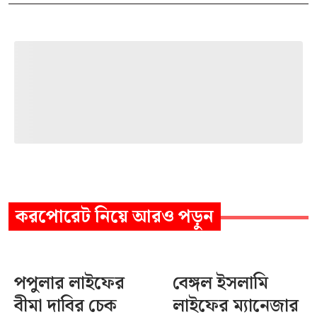
করপোরেট
নিয়ে আরও পড়ুন
পপুলার লাইফের
বেঙ্গল ইসলামি
বীমা দাবির চেক
লাইফের ম্যানেজার