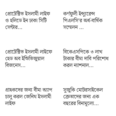
প্রোটেক্টিভ ইসলামী লাইফ
কর্ণফুলী ইন্স্যুরেন্স
ও হলিডে ইন ঢাকা সিটি
পিএলসি’র অর্ধ-বার্ষিক
সেন্টার...
সম্মেলন ...
প্রোটেক্টিভ ইসলামী লাইফে
বিকেএসপিকে ৩ লাখ
হেড অব ইন্ডিভিজুয়াল
টাকার বীমা দাবি পরিশোধ
বিজনেস...
করল ন্যাশনাল...
গ্রাহকদের জন্য বীমা অ্যাপ
সুজুকি মোটরসাইকেল
চালু করল জেনিথ ইসলামী
ক্রেতাদের জন্য এক
লাইফ
বছরের বিনামূল্যে...