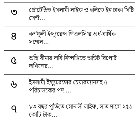
প্রোটেক্টিভ ইসলামী লাইফ ও হলিডে ইন ঢাকা সিটি
৩
সেন্ট...
কর্ণফুলী ইন্স্যুরেন্স পিএলসি’র অর্ধ-বার্ষিক
৪
সম্মেল...
অগ্নি বীমার দাবি নিষ্পত্তিতে অডিট রিপোর্ট
৫
দাখিলের...
ইসলামী ইন্স্যুরেন্সের চেয়ারম্যানসহ ৫
৬
পরিচালকের পদ ...
১৩ বছর পূর্তিতে সোনালী লাইফ, সাত মাসে ২৫৯
৭
কোটি টাক...