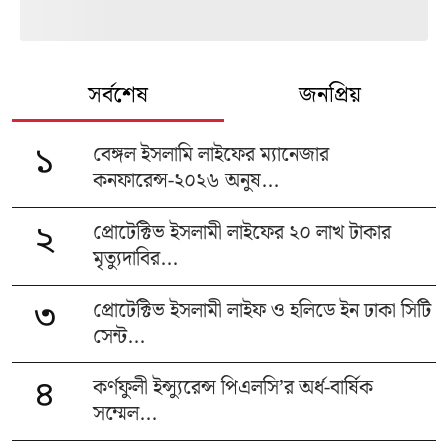
সর্বশেষ
জনপ্রিয়
বেঙ্গল ইসলামি লাইফের ম্যানেজার
১
কনফারেন্স-২০২৬ অনুষ...
প্রোটেক্টিভ ইসলামী লাইফের ২০ লাখ টাকার
২
মৃত্যুদাবির...
প্রোটেক্টিভ ইসলামী লাইফ ও হলিডে ইন ঢাকা সিটি
৩
সেন্ট...
কর্ণফুলী ইন্স্যুরেন্স পিএলসি’র অর্ধ-বার্ষিক
৪
সম্মেল...