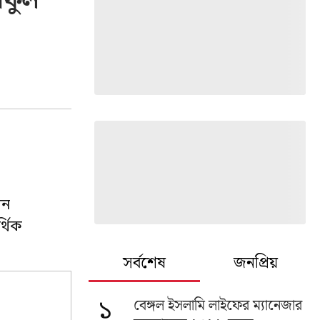
িফুল
েন
্থিক
সর্বশেষ
জনপ্রিয়
বেঙ্গল ইসলামি লাইফের ম্যানেজার
১