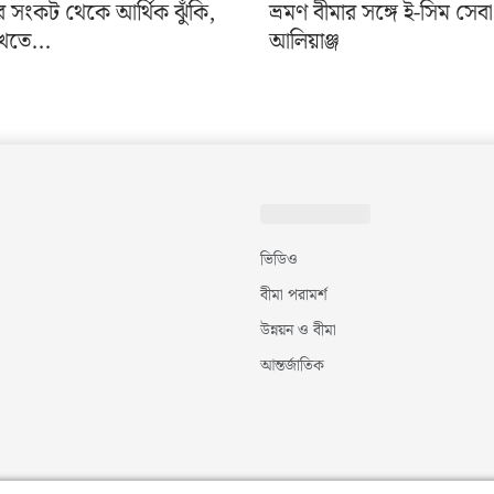
র সংকট থেকে আর্থিক ঝুঁকি,
ভ্রমণ বীমার সঙ্গে ই-সিম সেব
খতে...
আলিয়াঞ্জ
ভিডিও
বীমা পরামর্শ
উন্নয়ন ও বীমা
আন্তর্জাতিক