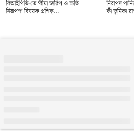
বিআইপিডি-তে ‘বীমা জরিপ ও ক্ষতি
নিরাপদ পানি
নিরূপণ’ বিষয়ক প্রশিক্...
কী ভূমিকা রা