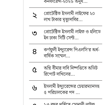
কনফারেন্স-২০২৬ অনুষ...
প্রোটেক্টিভ ইসলামী লাইফের ২০
২
লাখ টাকার মৃত্যুদাবির...
প্রোটেক্টিভ ইসলামী লাইফ ও হলিডে
৩
ইন ঢাকা সিটি সেন্ট...
কর্ণফুলী ইন্স্যুরেন্স পিএলসি’র অর্ধ-
৪
বার্ষিক সম্মেল...
অগ্নি বীমার দাবি নিষ্পত্তিতে অডিট
৫
রিপোর্ট দাখিলের...
ইসলামী ইন্স্যুরেন্সের চেয়ারম্যানসহ
৬
৫ পরিচালকের পদ ...
১৩ বছর পূর্তিতে সোনালী লাইফ,