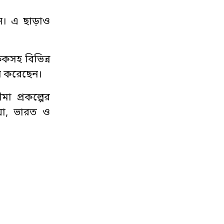
েন। এ ছাড়াও
কসহ বিভিন্ন
লন করেছেন।
া প্রকল্পের
িয়া, ভারত ও