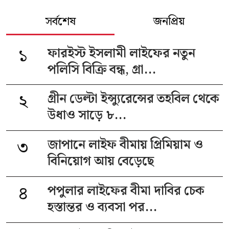
সর্বশেষ
জনপ্রিয়
১
ফারইস্ট ইসলামী লাইফের নতুন
পলিসি বিক্রি বন্ধ, গ্রা...
২
গ্রীন ডেল্টা ইন্স্যুরেন্সের তহবিল থেকে
উধাও সাড়ে ৮...
৩
জাপানে লাইফ বীমায় প্রিমিয়াম ও
বিনিয়োগ আয় বেড়েছে
৪
পপুলার লাইফের বীমা দাবির চেক
হস্তান্তর ও ব্যবসা পর...