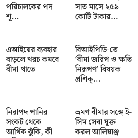
পরিচালকের পদ
সাত মাসে ২৫৯
শূ...
কোটি টাকার...
এআইয়ের ব্যবহার
বিআইপিডি-তে
বাড়লে খরচ কমবে
‘বীমা জরিপ ও ক্ষতি
বীমা খাতে
নিরূপণ’ বিষয়ক
প্রশিক্...
নিরাপদ পানির
ভ্রমণ বীমার সঙ্গে ই-
সংকট থেকে
সিম সেবা যুক্ত
আর্থিক ঝুঁকি, কী
করল আলিয়াঞ্জ