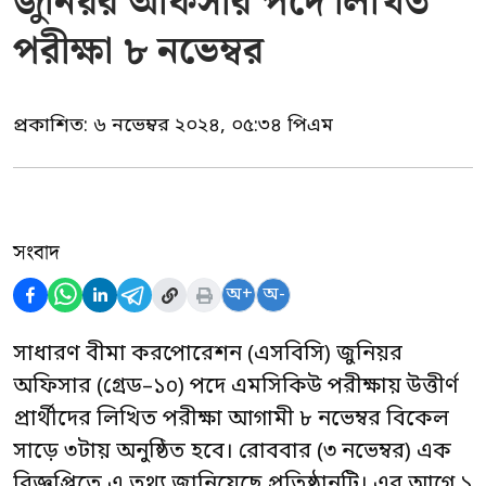
জুনিয়র অফিসার পদে লিখিত
পরীক্ষা ৮ নভেম্বর
প্রকাশিত:
৬ নভেম্বর ২০২৪, ০৫:৩৪ পিএম
সংবাদ
অ+
অ-
সাধারণ বীমা করপোরেশন (এসবিসি) জুনিয়র
অফিসার (গ্রেড–১০) পদে এমসিকিউ পরীক্ষায় উত্তীর্ণ
প্রার্থীদের লিখিত পরীক্ষা আগামী ৮ নভেম্বর বিকেল
সাড়ে ৩টায় অনুষ্ঠিত হবে। রোববার (৩ নভেম্বর) এক
বিজ্ঞপ্তিতে এ তথ্য জানিয়েছে প্রতিষ্ঠানটি। এর আগে ১