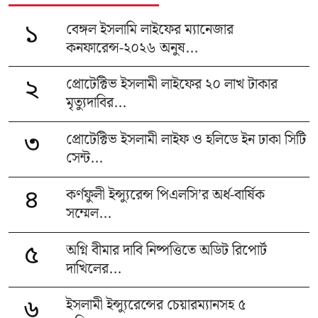
বেঙ্গল ইসলামি লাইফের ম্যানেজার
১
কনফারেন্স-২০২৬ অনুষ...
প্রোটেক্টিভ ইসলামী লাইফের ২০ লাখ টাকার
২
মৃত্যুদাবির...
প্রোটেক্টিভ ইসলামী লাইফ ও হলিডে ইন ঢাকা সিটি
৩
সেন্ট...
কর্ণফুলী ইন্স্যুরেন্স পিএলসি’র অর্ধ-বার্ষিক
৪
সম্মেল...
অগ্নি বীমার দাবি নিষ্পত্তিতে অডিট রিপোর্ট
৫
দাখিলের...
ইসলামী ইন্স্যুরেন্সের চেয়ারম্যানসহ ৫
৬