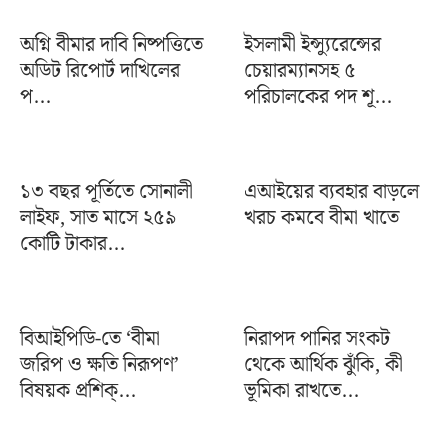
অগ্নি বীমার দাবি নিষ্পত্তিতে
ইসলামী ইন্স্যুরেন্সের
অডিট রিপোর্ট দাখিলের
চেয়ারম্যানসহ ৫
প...
পরিচালকের পদ শূ...
১৩ বছর পূর্তিতে সোনালী
এআইয়ের ব্যবহার বাড়লে
লাইফ, সাত মাসে ২৫৯
খরচ কমবে বীমা খাতে
কোটি টাকার...
বিআইপিডি-তে ‘বীমা
নিরাপদ পানির সংকট
জরিপ ও ক্ষতি নিরূপণ’
থেকে আর্থিক ঝুঁকি, কী
বিষয়ক প্রশিক্...
ভূমিকা রাখতে...