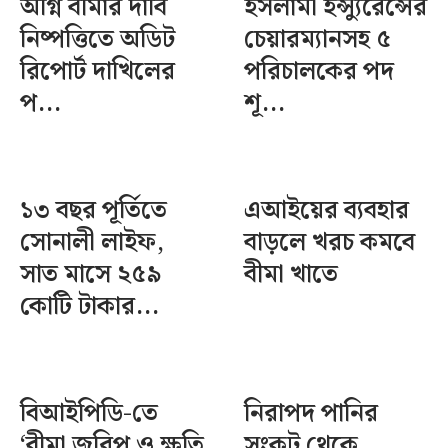
অগ্নি বীমার দাবি
ইসলামী ইন্স্যুরেন্সের
নিষ্পত্তিতে অডিট
চেয়ারম্যানসহ ৫
রিপোর্ট দাখিলের
পরিচালকের পদ
প...
শূ...
১৩ বছর পূর্তিতে
এআইয়ের ব্যবহার
সোনালী লাইফ,
বাড়লে খরচ কমবে
সাত মাসে ২৫৯
বীমা খাতে
কোটি টাকার...
বিআইপিডি-তে
নিরাপদ পানির
‘বীমা জরিপ ও ক্ষতি
সংকট থেকে