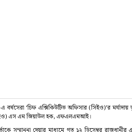
’-এ বর্ষসেরা ‘চিফ এক্সিকিউটিভ অফিসার (সিইও)’র মর্যাদায় 
মকর্তা (সিইও) এস এম জিয়াউল হক, এফএলএমআই।
মকর্তাকে সম্মাননা দেয়ার মাধ্যমে গত ১২ ডিসেম্বর রাজধানী