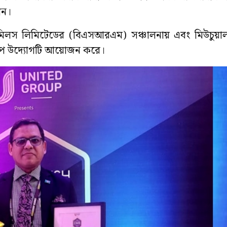
শন।
মিলস লিমিটেডের (বিএসআরএম) সঞ্চালনায় এবং মিউচুয়াল ট্
যাগশিপ উদ্যোগটি আয়োজন করে।