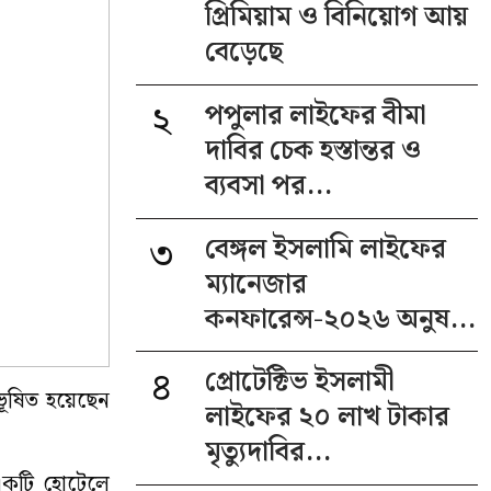
প্রিমিয়াম ও বিনিয়োগ আয়
বেড়েছে
২
পপুলার লাইফের বীমা
দাবির চেক হস্তান্তর ও
ব্যবসা পর...
৩
বেঙ্গল ইসলামি লাইফের
ম্যানেজার
কনফারেন্স-২০২৬ অনুষ...
৪
প্রোটেক্টিভ ইসলামী
ভূষিত হয়েছেন
লাইফের ২০ লাখ টাকার
মৃত্যুদাবির...
র একটি হোটেলে