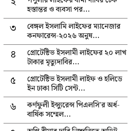
২
পপুলার লাইফের বীমা দাবির চেক
হস্তান্তর ও ব্যবসা পর...
৩
বেঙ্গল ইসলামি লাইফের ম্যানেজার
কনফারেন্স-২০২৬ অনুষ...
৪
প্রোটেক্টিভ ইসলামী লাইফের ২০ লাখ
টাকার মৃত্যুদাবির...
৫
প্রোটেক্টিভ ইসলামী লাইফ ও হলিডে
ইন ঢাকা সিটি সেন্ট...
৬
কর্ণফুলী ইন্স্যুরেন্স পিএলসি’র অর্ধ-
বার্ষিক সম্মেল...