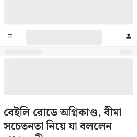
বেইলি রোডে অগ্নিকাণ্ড, বীমা
সচেতনতা নিয়ে যা বললেন