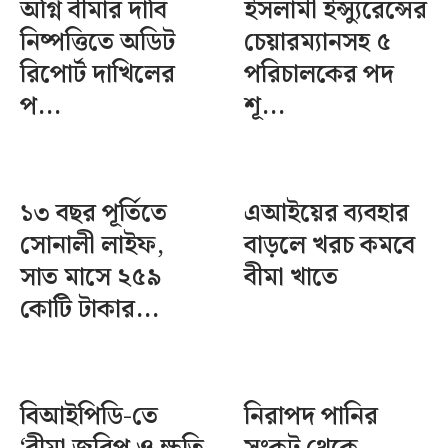
অগ্নি বীমার দাবি
ইসলামী ইন্স্যুরেন্সের
নিষ্পত্তিতে অডিট
চেয়ারম্যানসহ ৫
রিপোর্ট দাখিলের
পরিচালকের পদ
প...
শূ...
১৩ বছর পূর্তিতে
এআইয়ের ব্যবহার
সোনালী লাইফ,
বাড়লে খরচ কমবে
সাত মাসে ২৫৯
বীমা খাতে
কোটি টাকার...
বিআইপিডি-তে
নিরাপদ পানির